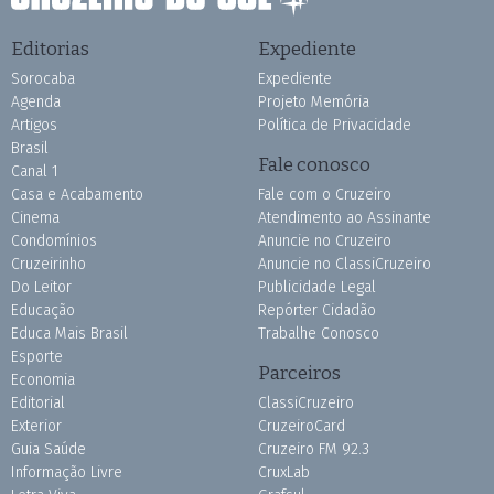
Editorias
Expediente
Sorocaba
Expediente
Agenda
Projeto Memória
Artigos
Política de Privacidade
Brasil
Fale conosco
Canal 1
Casa e Acabamento
Fale com o Cruzeiro
Cinema
Atendimento ao Assinante
Condomínios
Anuncie no Cruzeiro
Cruzeirinho
Anuncie no ClassiCruzeiro
Do Leitor
Publicidade Legal
Educação
Repórter Cidadão
Educa Mais Brasil
Trabalhe Conosco
Esporte
Parceiros
Economia
Editorial
ClassiCruzeiro
Exterior
CruzeiroCard
Guia Saúde
Cruzeiro FM 92.3
Informação Livre
CruxLab