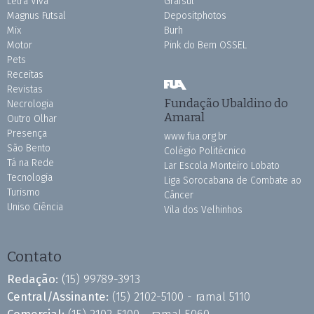
Letra Viva
Grafsul
Magnus Futsal
Depositphotos
Mix
Burh
Motor
Pink do Bem OSSEL
Pets
Receitas
Revistas
Fundação Ubaldino do
Necrologia
Amaral
Outro Olhar
Presença
www.fua.org.br
São Bento
Colégio Politécnico
Tá na Rede
Lar Escola Monteiro Lobato
Tecnologia
Liga Sorocabana de Combate ao
Turismo
Câncer
Uniso Ciência
Vila dos Velhinhos
Contato
Redação:
(15) 99789-3913
Central/Assinante:
(15) 2102-5100 - ramal 5110