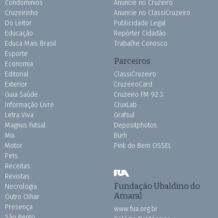
Condomínios
Anuncie no Cruzeiro
Cruzeirinho
Anuncie no ClassiCruzeiro
Do Leitor
Publicidade Legal
Educação
Repórter Cidadão
Educa Mais Brasil
Trabalhe Conosco
Esporte
Parceiros
Economia
Editorial
ClassiCruzeiro
Exterior
CruzeiroCard
Guia Saúde
Cruzeiro FM 92.3
Informação Livre
CruxLab
Letra Viva
Grafsul
Magnus Futsal
Depositphotos
Mix
Burh
Motor
Pink do Bem OSSEL
Pets
Receitas
Revistas
Fundação Ubaldino do
Necrologia
Amaral
Outro Olhar
Presença
www.fua.org.br
São Bento