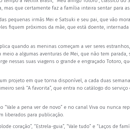
mpo à Netflix Brasil, “Meu amigo Totoro”, clássico do 
, mas que certamente faz a família inteira sentar para ass
a das pequenas irmãs Mei e Satsuki e seu pai, que vão mor
 eles fiquem próximos da mãe, que está doente, internad
mplica quando as meninas começam a ver seres estranhos
 meio a algumas aventuras de Mei, que não tem parada,
urge nessas suas viagens o grande e engraçado Totoro, qu
 um projeto em que torna disponível, a cada duas semana
meiro será “A favorita”, que entra no catálogo do serviço 
no “Vale a pena ver de novo” e no canal Viva ou nunca rep
m liberados para publicação.
lode coração”, “Estrela-guia”, “Vale tudo” e “Laços de famí