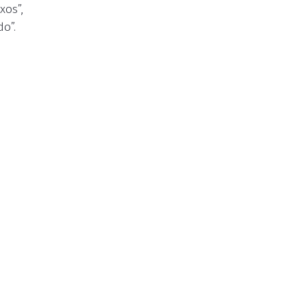
xos”,
o”.