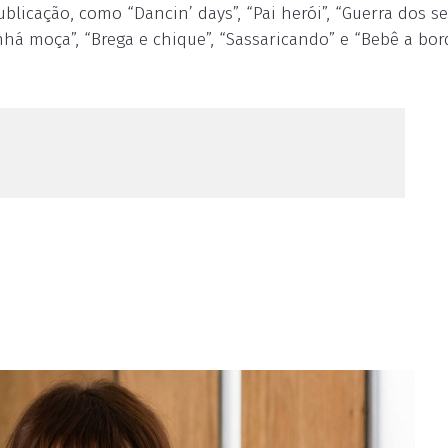
ublicação, como “Dancin’ days”, “Pai herói”, “Guerra dos se
inhá moça”, “Brega e chique”, “Sassaricando” e “Bebê a bord