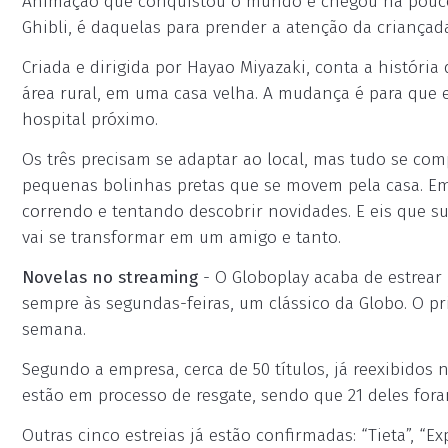
Animação que conquistou o mundo e chegou há pouco te
Ghibli, é daquelas para prender a atenção da criançada
Criada e dirigida por Hayao Miyazaki, conta a históri
área rural, em uma casa velha. A mudança é para que
hospital próximo.
Os três precisam se adaptar ao local, mas tudo se co
pequenas bolinhas pretas que se movem pela casa. Em
correndo e tentando descobrir novidades. E eis que s
vai se transformar em um amigo e tanto.
Novelas no streaming
- O Globoplay acaba de estrear
sempre às segundas-feiras, um clássico da Globo. O pri
semana.
Segundo a empresa, cerca de 50 títulos, já reexibidos 
estão em processo de resgate, sendo que 21 deles fora
Outras cinco estreias já estão confirmadas: “Tieta”, “Exp