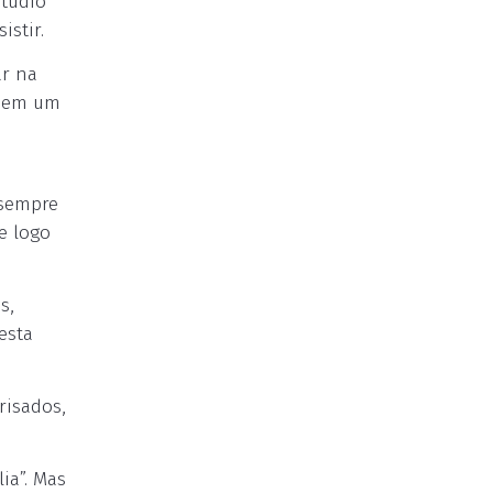
Studio
istir.
ar na
a em um
,
 sempre
e logo
s,
esta
risados,
lia”. Mas