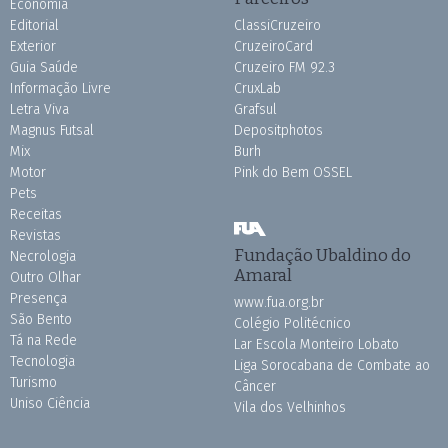
Economia
Editorial
ClassiCruzeiro
Exterior
CruzeiroCard
Guia Saúde
Cruzeiro FM 92.3
Informação Livre
CruxLab
Letra Viva
Grafsul
Magnus Futsal
Depositphotos
Mix
Burh
Motor
Pink do Bem OSSEL
Pets
Receitas
Revistas
Fundação Ubaldino do
Necrologia
Amaral
Outro Olhar
Presença
www.fua.org.br
São Bento
Colégio Politécnico
Tá na Rede
Lar Escola Monteiro Lobato
Tecnologia
Liga Sorocabana de Combate ao
Turismo
Câncer
Uniso Ciência
Vila dos Velhinhos