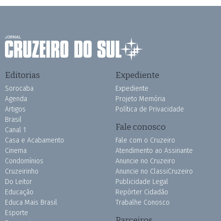
Editorias
Expediente
Sorocaba
Expediente
Agenda
Projeto Memória
Artigos
Política de Privacidade
Brasil
Fale conosco
Canal 1
Casa e Acabamento
Fale com o Cruzeiro
Cinema
Atendimento ao Assinante
Condomínios
Anuncie no Cruzeiro
Cruzeirinho
Anuncie no ClassiCruzeiro
Do Leitor
Publicidade Legal
Educação
Repórter Cidadão
Educa Mais Brasil
Trabalhe Conosco
Esporte
Parceiros