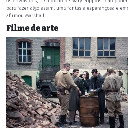
os envolvidos, “O retorno de Mary Poppins” não pode
para fazer algo assim, uma fantasia esperançosa e e
afirmou Marshall.
Filme de arte