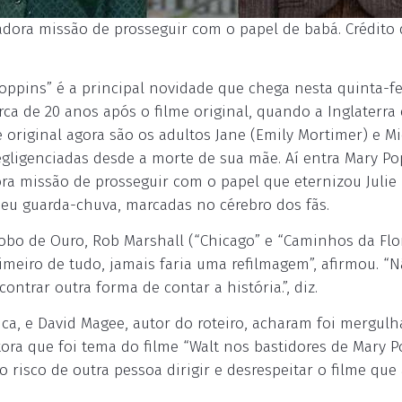
dora missão de prosseguir com o papel de babá. Crédito d
oppins” é a principal novidade que chega nesta quinta-fei
rca de 20 anos após o filme original, quando a Inglaterra 
original agora são os adultos Jane (Emily Mortimer) e M
egligenciadas desde a morte de sua mãe. Aí entra Mary Po
ra missão de prosseguir com o papel que eternizou Julie
u guarda-chuva, marcadas no cérebro dos fãs.
obo de Ouro, Rob Marshall (“Chicago” e “Caminhos da Flor
meiro de tudo, jamais faria uma refilmagem”, afirmou. “
ontrar outra forma de contar a história.”, diz.
uca, e David Magee, autor do roteiro, acharam foi mergulh
autora que foi tema do filme “Walt nos bastidores de Mary P
 risco de outra pessoa dirigir e desrespeitar o filme qu