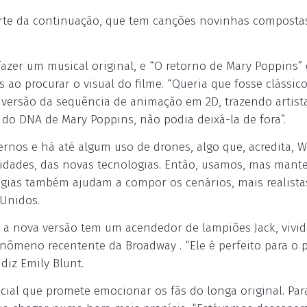
arte da continuação, que tem canções novinhas composta
zer um musical original, e “O retorno de Mary Poppins” 
 ao procurar o visual do filme. “Queria que fosse clássic
ia versão da sequência de animação em 2D, trazendo artist
 do DNA de Mary Poppins, não podia deixá-la de fora”.
nos e há até algum uso de drones, algo que, acredita, W
vidades, das novas tecnologias. Então, usamos, mas mant
ologias também ajudam a compor os cenários, mais realista
 Unidos.
 a nova versão tem um acendedor de lampiões Jack, vivi
nômeno recentente da Broadway . “Ele é perfeito para o p
iz Emily Blunt.
cial que promete emocionar os fãs do longa original. Par