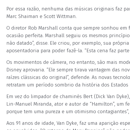
Por essa razão, nenhuma das músicas originais faz p
Marc Shaiman e Scott Wittman.
O diretor Rob Marshall conta que sempre sonhou em fa
ocasião perfeita. Marshall seguiu os mesmos princípios
não datado”, disse. Ele criou, por exemplo, sua própr
aposentadoria para poder fazê-la. “Esta cena faz parte
Os movimentos de câmera, no entanto, são mais moder
Disney aprovaria. “Ele sempre tirava vantagem das no
raízes clássicas do original”, defende. As novas tecn
retratam um período sombrio da história dos Estados
Em vez do limpador de chaminés Bert (Dick Van Dyke),
Lin-Manuel Miranda, ator e autor de “Hamilton”, um fe
porque tem uma pureza e um otimismo contagiantes”, d
Aos 91 anos de idade, Van Dyke, faz uma aparição espe