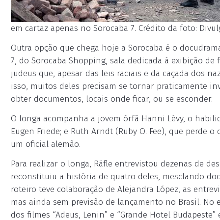
em cartaz apenas no Sorocaba 7. Crédito da foto: Divu
Outra opção que chega hoje a Sorocaba é o docudrama 
7, do Sorocaba Shopping, sala dedicada à exibição de fi
judeus que, apesar das leis raciais e da caçada dos n
isso, muitos deles precisam se tornar praticamente in
obter documentos, locais onde ficar, ou se esconder.
O longa acompanha a jovem órfã Hanni Lévy, o habili
Eugen Friede; e Ruth Arndt (Ruby O. Fee), que perde o
um oficial alemão.
Para realizar o longa, Räfle entrevistou dezenas de d
reconstituiu a história de quatro deles, mesclando do
roteiro teve colaboração de Alejandra López, as entre
mas ainda sem previsão de lançamento no Brasil. No e
dos filmes “Adeus, Lenin” e “Grande Hotel Budapeste” e 