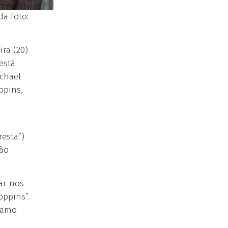
a foto:
ra (20)
está
ichael
ppins,
esta”)
Não
ar nos
oppins”.
e amo