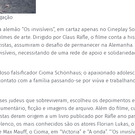
lgação
alemão “Os invisíveis”, em cartaz apenas no Cineplay S
lmes de arte. Dirigido por Claus Räfle, o filme conta a his
azistas, assumiram o desafio de permanecer na Alemanha.
visíveis, necessitando de uma rede de apoio e solidarieda
doso falsificador Cioma Schönhaus; o apaixonado adoles
 contato com a família passando-se por viúva e trabalhan
esses judeus que sobreviveram, escolheu os depoimentos e
cumentário, ficção e imagens de arquivo. Além do filme, c
vistas deram origem a um livro publicado por Räfle ano pa
lenco, os mais conhecidos são os atores Florian Lukas, o
Max Mauff, o Cioma, em “Victoria” e “A onda”. “‘Os invisív