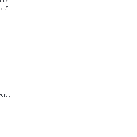
ados
os”,
eis”,