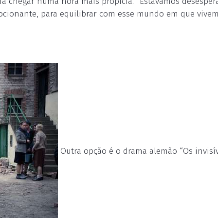
ria chegar numa hora mais propícia. “Estávamos desesper
mocionante, para equilibrar com esse mundo em que vivem
Outra opção é o drama alemão “Os invisív