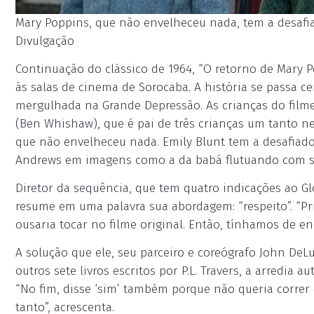
Mary Poppins, que não envelheceu nada, tem a desafia
Divulgação
Continuação do clássico de 1964, “O retorno de Mary P
às salas de cinema de Sorocaba. A história se passa ce
mergulhada na Grande Depressão. As crianças do filme 
(Ben Whishaw), que é pai de três crianças um tanto n
que não envelheceu nada. Emily Blunt tem a desafiado
Andrews em imagens como a da babá flutuando com se
Diretor da sequência, que tem quatro indicações ao Gl
resume em uma palavra sua abordagem: “respeito”. “Pri
ousaria tocar no filme original. Então, tínhamos de enc
A solução que ele, seu parceiro e coreógrafo John DeL
outros sete livros escritos por P.L. Travers, a arredia 
“No fim, disse ‘sim’ também porque não queria correr o
tanto”, acrescenta.