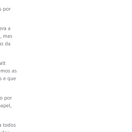
s por
era a
o, mas
as da
alt
emos as
s e que
do por
apel,
a todos