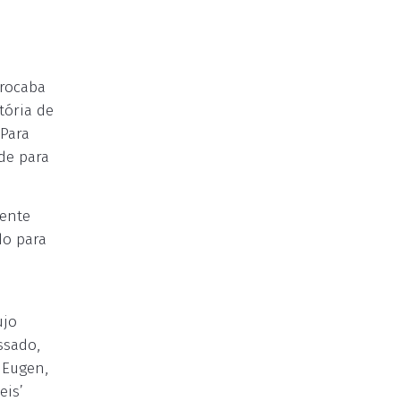
orocaba
tória de
 Para
de para
cente
do para
ujo
ssado,
 Eugen,
eis’