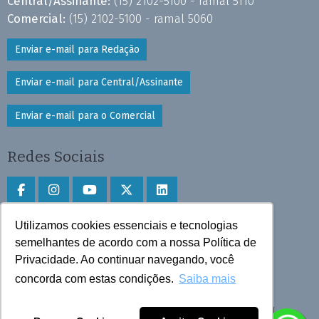
Central/Assinante:
(15) 2102-5100 - ramal 5110
Comercial:
(15) 2102-5100 - ramal 5060
Enviar e-mail para Redação
Enviar e-mail para Central/Assinante
Enviar e-mail para o Comercial
Redes Sociais
Utilizamos cookies essenciais e tecnologias
Faça download do aplicativo
semelhantes de acordo com a nossa Política de
Privacidade. Ao continuar navegando, você
Play Store e App Store
concorda com estas condições.
Saiba mais
Todos os direitos reservados © 2025 Cruzeiro do Sul