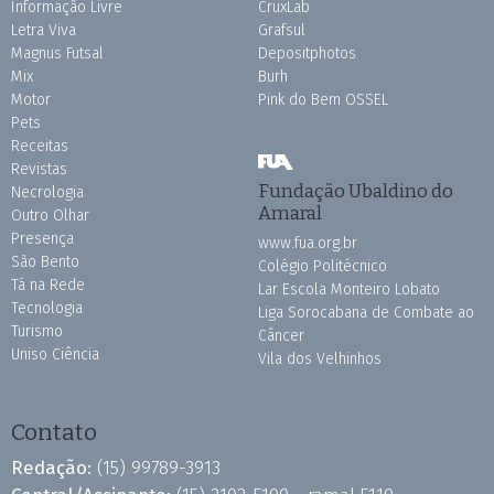
Informação Livre
CruxLab
Letra Viva
Grafsul
Magnus Futsal
Depositphotos
Mix
Burh
Motor
Pink do Bem OSSEL
Pets
Receitas
Revistas
Fundação Ubaldino do
Necrologia
Amaral
Outro Olhar
Presença
www.fua.org.br
São Bento
Colégio Politécnico
Tá na Rede
Lar Escola Monteiro Lobato
Tecnologia
Liga Sorocabana de Combate ao
Turismo
Câncer
Uniso Ciência
Vila dos Velhinhos
Contato
Redação:
(15) 99789-3913