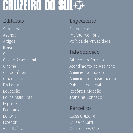
Editorias
Expediente
Sorocaba
Expediente
Agenda
Projeto Memória
Artigos
Política de Privacidade
Brasil
Fale conosco
Canal 1
Casa e Acabamento
Fale com o Cruzeiro
Cinema
Atendimento ao Assinante
Condomínios
Anuncie no Cruzeiro
Cruzeirinho
Anuncie no ClassiCruzeiro
Do Leitor
Publicidade Legal
Educação
Repórter Cidadão
Educa Mais Brasil
Trabalhe Conosco
Esporte
Parceiros
Economia
Editorial
ClassiCruzeiro
Exterior
CruzeiroCard
Guia Saúde
Cruzeiro FM 92.3