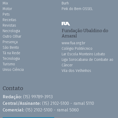
Mix
Burh
Motor
Pink do Bem OSSEL
Pets
Receitas
Revistas
Fundação Ubaldino do
Necrologia
Amaral
Outro Olhar
Presença
www.fua.org.br
São Bento
Colégio Politécnico
Tá na Rede
Lar Escola Monteiro Lobato
Tecnologia
Liga Sorocabana de Combate ao
Turismo
Câncer
Uniso Ciência
Vila dos Velhinhos
Contato
Redação:
(15) 99789-3913
Central/Assinante:
(15) 2102-5100 - ramal 5110
Comercial:
(15) 2102-5100 - ramal 5060