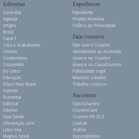
Editorias
Expediente
Sorocaba
Expediente
Agenda
Projeto Memória
Artigos
Política de Privacidade
Brasil
Fale conosco
Canal 1
Casa e Acabamento
Fale com o Cruzeiro
Cinema
Atendimento ao Assinante
Condomínios
Anuncie no Cruzeiro
Cruzeirinho
Anuncie no ClassiCruzeiro
Do Leitor
Publicidade Legal
Educação
Repórter Cidadão
Educa Mais Brasil
Trabalhe Conosco
Esporte
Parceiros
Economia
Editorial
ClassiCruzeiro
Exterior
CruzeiroCard
Guia Saúde
Cruzeiro FM 92.3
Informação Livre
CruxLab
Letra Viva
Grafsul
Magnus Futsal
Depositphotos