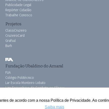
Publicidade Legal
Repórter Cidadão
Trabalhe Conosco
Projetos
ClassiCruzeiro
CruzeiroCard
Grafsul
Burh
Fundação Ubaldino do Amaral
FUA
Colégio Politécnico
Lar Escola Monteiro Lobato
Liga Sorocabana de Combate ao Câncer
Vila dos Velhinhos
Pink do Bem OSSEL
antes de acordo com a nossa Política de Privacidade. Ao cont
Saiba mais