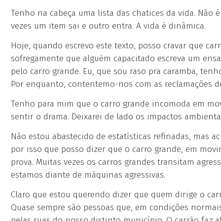
Tenho na cabeça uma lista das chatices da vida. Não 
vezes um item sai e outro entra. A vida é dinâmica.
Hoje, quando escrevo este texto, posso cravar que car
sofregamente que alguém capacitado escreva um ensai
pelo carro grande. Eu, que sou raso pra caramba, ten
Por enquanto, contentemo-nos com as reclamações de
Tenho para mim que o carro grande incomoda em movi
sentir o drama. Deixarei de lado os impactos ambienta
Não estou abastecido de estatísticas refinadas, mas
por isso que posso dizer que o carro grande, em movim
prova. Muitas vezes os carros grandes transitam agres
estamos diante de máquinas agressivas.
Claro que estou querendo dizer que quem dirige o car
Quase sempre são pessoas que, em condições normais 
pelas ruas do nosso distinto município. O carrão faz af