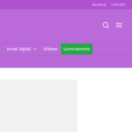
ANUNCIE
CONTATO
Jornal Digital
Últimas
Licenciamento