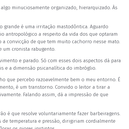
é algo minuciosamente organizado, hierarquizado. Às
ro grande é uma irritação mastodôntica. Aguardo
o antropológico a respeito da vida dos que optaram
ho a convicção de que tem muito cachorro nesse mato.
 um cronista rabugento.
mento e parado. Só com esses dois aspectos dá para
is e a dimensão psicanalítica do imbróglio.
 acho que percebo razoavelmente bem o meu entorno. É
ento, é um transtorno. Convido o leitor a tirar a
sivamente. Falando assim, dá a impressão de que
rão é que resolve voluntariamente fazer barbeiragens.
de temperatura e pressão, dirigiriam cordialmente
lorar os piores instintos.