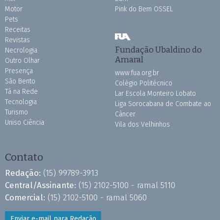
Motor
Pink do Bem OSSEL
Pets
Receitas
Revistas
Fundação Ubaldino do
Necrologia
Amaral
Outro Olhar
Presença
www.fua.org.br
São Bento
Colégio Politécnico
Tá na Rede
Lar Escola Monteiro Lobato
Tecnologia
Liga Sorocabana de Combate ao
Turismo
Câncer
Uniso Ciência
Vila dos Velhinhos
Contato
Redação:
(15) 99789-3913
Central/Assinante:
(15) 2102-5100 - ramal 5110
Comercial:
(15) 2102-5100 - ramal 5060
Enviar e-mail para Redação