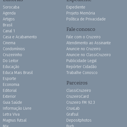
Sorocaba
Expediente
Agenda
Projeto Memória
Artigos
Política de Privacidade
Brasil
Fale conosco
Canal 1
Casa e Acabamento
Fale com o Cruzeiro
Cinema
Atendimento ao Assinante
Condomínios
Anuncie no Cruzeiro
Cruzeirinho
Anuncie no ClassiCruzeiro
Do Leitor
Publicidade Legal
Educação
Repórter Cidadão
Educa Mais Brasil
Trabalhe Conosco
Esporte
Parceiros
Economia
Editorial
ClassiCruzeiro
Exterior
CruzeiroCard
Guia Saúde
Cruzeiro FM 92.3
Informação Livre
CruxLab
Letra Viva
Grafsul
Magnus Futsal
Depositphotos
Mix
Burh