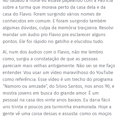
No sábado à noite eu estava papeando com a Patrícia
sobre a turma que morava perto da casa dela e da
casa do Flavio. Foram surgindo vários nomes de
conhecidos em comum. E foram surgindo também
algumas dúvidas, culpa da memória traiçoeira. Resolvi
mandar um áudio pro Flavio pra esclarecer alguns
pontos. Ele foi rápido no gatilho e elucidou tudo.
Aí, num dos áudios com o Flavio, não me lembro
como, surgiu a constatação de que as pessoas
pareciam mais velhas antigamente. Não sei se me faço
entender. Vou usar um vídeo maravilhoso do YouTube
como referência. Esse vídeo é um trecho do programa
“Namoro ou amizade”, do Silvio Santos, nos anos 90, e
mostra jovens em busca do grande amor. É um
pessoal na casa dos vinte anos baixos. Eu daria fácil
uns trinta e poucos pra turminha enamorada. Hoje a
gente vê uma coisa dessas e assusta: como os moços