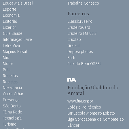
Educa Mais Brasil
Trabalhe Conosco
Esporte
Parceiros
Economia
Editorial
ClassiCruzeiro
Exterior
CruzeiroCard
Guia Saúde
Cruzeiro FM 92.3
Informação Livre
CruxLab
Letra Viva
Grafsul
Magnus Futsal
Depositphotos
Mix
Burh
Motor
Pink do Bem OSSEL
Pets
Receitas
Revistas
Fundação Ubaldino do
Necrologia
Amaral
Outro Olhar
Presença
www.fua.org.br
São Bento
Colégio Politécnico
Tá na Rede
Lar Escola Monteiro Lobato
Tecnologia
Liga Sorocabana de Combate ao
Turismo
Câncer