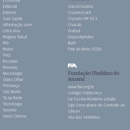
Economia
Editorial
ClassiCruzeiro
Exterior
CruzeiroCard
Guia Saúde
Cruzeiro FM 92.3
Informação Livre
CruxLab
Letra Viva
Grafsul
Magnus Futsal
Depositphotos
Mix
Burh
Motor
Pink do Bem OSSEL
Pets
Receitas
Revistas
Fundação Ubaldino do
Necrologia
Amaral
Outro Olhar
Presença
www.fua.org.br
São Bento
Colégio Politécnico
Tá na Rede
Lar Escola Monteiro Lobato
Tecnologia
Liga Sorocabana de Combate ao
Turismo
Câncer
Uniso Ciência
Vila dos Velhinhos