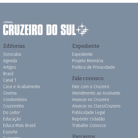
Editorias
Expediente
Sorocaba
Expediente
Agenda
Projeto Memória
Artigos
Política de Privacidade
Brasil
Fale conosco
Canal 1
Casa e Acabamento
Fale com o Cruzeiro
Cinema
Atendimento ao Assinante
Condomínios
Anuncie no Cruzeiro
Cruzeirinho
Anuncie no ClassiCruzeiro
Do Leitor
Publicidade Legal
Educação
Repórter Cidadão
Educa Mais Brasil
Trabalhe Conosco
Esporte
Parceiros