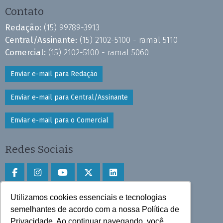
Contato
Redação:
(15) 99789-3913
Central/Assinante:
(15) 2102-5100 - ramal 5110
Comercial:
(15) 2102-5100 - ramal 5060
Enviar e-mail para Redação
Enviar e-mail para Central/Assinante
Enviar e-mail para o Comercial
Redes Sociais
Utilizamos cookies essenciais e tecnologias
Faça download do aplicativo
semelhantes de acordo com a nossa Política de
Play Store e App Store
Privacidade. Ao continuar navegando, você