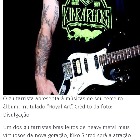
O guitarrista apresentará músicas de seu terceiro
álbum, intitulado “Royal Art”. Crédito da foto:
Divulgação
Um dos guitarristas brasileiros de heavy metal mais
virtuosos da nova geração, Kiko Shred será a atração