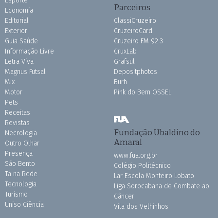
Esporte
Parceiros
Economia
Editorial
ClassiCruzeiro
Exterior
CruzeiroCard
Guia Saúde
Cruzeiro FM 92.3
Informação Livre
CruxLab
Letra Viva
Grafsul
Magnus Futsal
Depositphotos
Mix
Burh
Motor
Pink do Bem OSSEL
Pets
Receitas
Revistas
Fundação Ubaldino do
Necrologia
Amaral
Outro Olhar
Presença
www.fua.org.br
São Bento
Colégio Politécnico
Tá na Rede
Lar Escola Monteiro Lobato
Tecnologia
Liga Sorocabana de Combate ao
Turismo
Câncer
Uniso Ciência
Vila dos Velhinhos