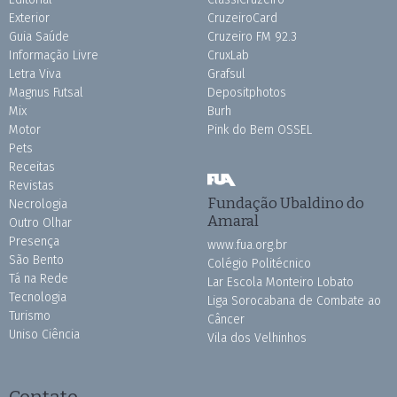
Exterior
CruzeiroCard
Guia Saúde
Cruzeiro FM 92.3
Informação Livre
CruxLab
Letra Viva
Grafsul
Magnus Futsal
Depositphotos
Mix
Burh
Motor
Pink do Bem OSSEL
Pets
Receitas
Revistas
Fundação Ubaldino do
Necrologia
Amaral
Outro Olhar
Presença
www.fua.org.br
São Bento
Colégio Politécnico
Tá na Rede
Lar Escola Monteiro Lobato
Tecnologia
Liga Sorocabana de Combate ao
Turismo
Câncer
Uniso Ciência
Vila dos Velhinhos