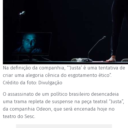
Na definição da companhia, “‘Justa’ é uma tentativa de
criar uma alegoria cênica do esgotamento ético”.
Crédito da foto: Divulgação
O assassinato de um político brasileiro desencadeia
uma trama repleta de suspense na peça teatral “Justa”,
da companhia Odeon, que será encenada hoje no
teatro do Sesc.