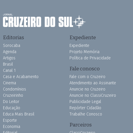
Editorias
Expediente
Sorocaba
Expediente
Agenda
Projeto Memória
Artigos
Política de Privacidade
Brasil
Fale conosco
Canal 1
Casa e Acabamento
Fale com o Cruzeiro
Cinema
Atendimento ao Assinante
Condomínios
Anuncie no Cruzeiro
Cruzeirinho
Anuncie no ClassiCruzeiro
Do Leitor
Publicidade Legal
Educação
Repórter Cidadão
Educa Mais Brasil
Trabalhe Conosco
Esporte
Parceiros
Economia
Editorial
ClassiCruzeiro