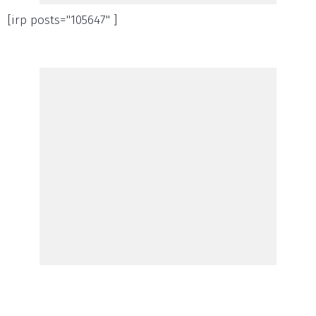
[irp posts="105647" ]