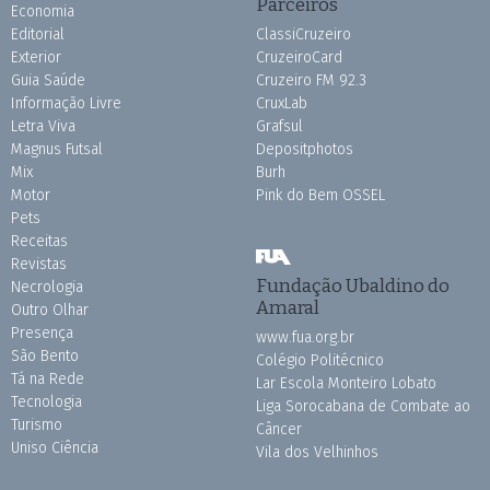
Parceiros
Economia
Editorial
ClassiCruzeiro
Exterior
CruzeiroCard
Guia Saúde
Cruzeiro FM 92.3
Informação Livre
CruxLab
Letra Viva
Grafsul
Magnus Futsal
Depositphotos
Mix
Burh
Motor
Pink do Bem OSSEL
Pets
Receitas
Revistas
Fundação Ubaldino do
Necrologia
Amaral
Outro Olhar
Presença
www.fua.org.br
São Bento
Colégio Politécnico
Tá na Rede
Lar Escola Monteiro Lobato
Tecnologia
Liga Sorocabana de Combate ao
Turismo
Câncer
Uniso Ciência
Vila dos Velhinhos