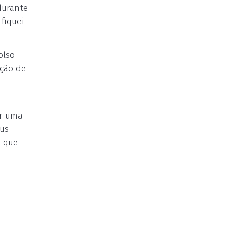
durante
 fiquei
olso
ação de
or uma
eus
O que