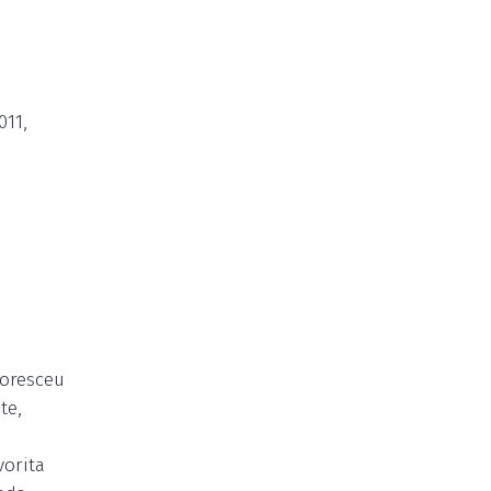
011,
loresceu
te,
e
vorita