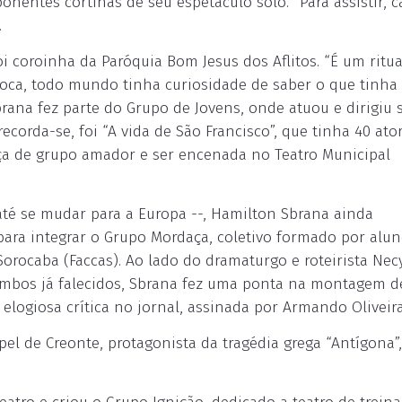
nentes cortinas de seu espetáculo solo. “Para assistir, 
.
 coroinha da Paróquia Bom Jesus dos Aflitos. “É um ritua
época, todo mundo tinha curiosidade de saber o que tinha 
brana fez parte do Grupo de Jovens, onde atuou e dirigiu 
ecorda-se, foi “A vida de São Francisco”, que tinha 40 ato
eça de grupo amador e ser encenada no Teatro Municipal
 até se mudar para a Europa --, Hamilton Sbrana ainda
para integrar o Grupo Mordaça, coletivo formado por alu
Sorocaba (Faccas). Ao lado do dramaturgo e roteirista Nec
, ambos já falecidos, Sbrana fez uma ponta na montagem d
a elogiosa crítica no jornal, assinada por Armando Oliveir
l de Creonte, protagonista da tragédia grega “Antígona”,