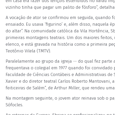
em casa era fazer dos lençóis estendidos no varau impo
vizinho tinha que pagar um palito de fósforo”, detalha
A vocação de ator se confirmou em seguida, quando foi
ensaiado. Eu usava ‘figurino’ e, além disso, naquela 
do altar”. Na comunidade católica da Vila Hortência, S
primeiras montagens teatrais. Um dos maiores feitos, r
elenco, e está gravada na história como a primeira p
Teotônio Vilela (TMTV).
Paralelamente ao grupo da igreja -- do qual fez parte
frequentava o colegial em 1977 quando foi convidado 
Faculdade de Ciências Contábeis e Administrativas de 
Xavier e do diretor teatral Carlos Roberto Mantovani
feiticeiras de Salém”, de Arthur Miller, que rendeu um
Na montagem seguinte, o jovem ator reinava sob o pape
Sófocles.