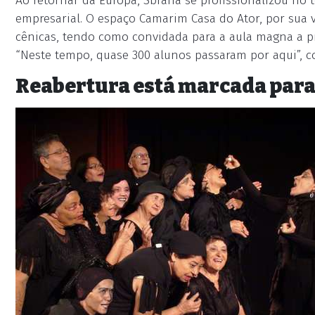
Ao retornar da Europa, Sbrana se profissionalizou no 
empresarial. O espaço Camarim Casa do Ator, por sua 
cênicas, tendo como convidada para a aula magna a pr
“Neste tempo, quase 300 alunos passaram por aqui”, co
Reabertura está marcada para