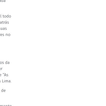
cada
l todo
atrás
suas
res no
nos da
yr
e “As
a Lima.
 de