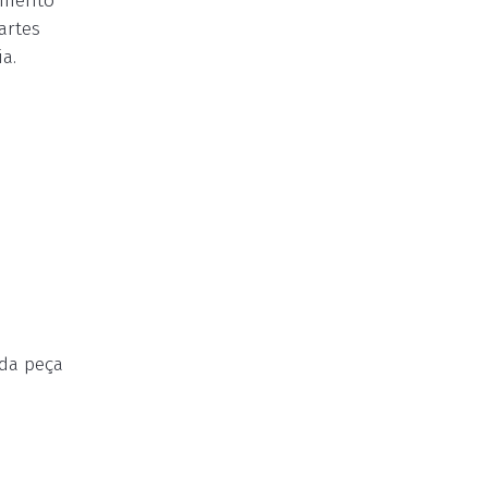
namento
artes
a.
 da peça