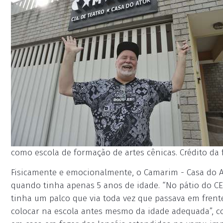
como escola de formação de artes cênicas. Crédito da f
Fisicamente e emocionalmente, o Camarim - Casa do Ato
quando tinha apenas 5 anos de idade. “No pátio do CEI
tinha um palco que via toda vez que passava em frente
colocar na escola antes mesmo da idade adequada”, con