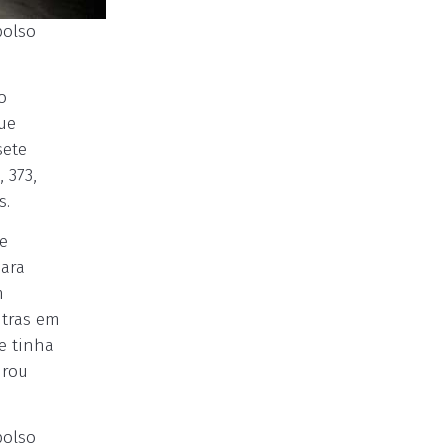
bolso
o
ue
sete
 373,
s.
e
ara
m
utras em
e tinha
irou
bolso