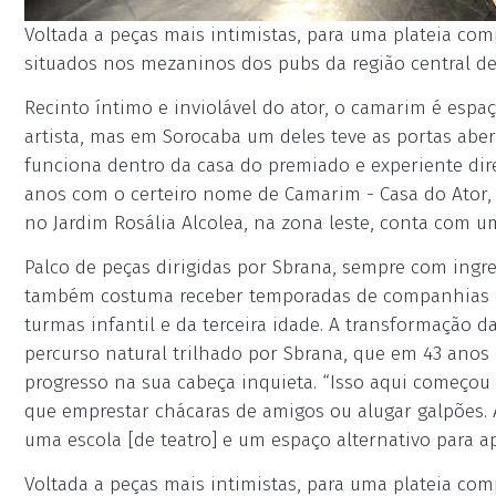
Voltada a peças mais intimistas, para uma plateia comp
situados nos mezaninos dos pubs da região central de 
Recinto íntimo e inviolável do ator, o camarim é esp
artista, mas em Sorocaba um deles teve as portas aber
funciona dentro da casa do premiado e experiente dir
anos com o certeiro nome de Camarim - Casa do Ator, o
no Jardim Rosália Alcolea, na zona leste, conta com 
Palco de peças dirigidas por Sbrana, sempre com ingr
também costuma receber temporadas de companhias co
turmas infantil e da terceira idade. A transformação d
percurso natural trilhado por Sbrana, que em 43 anos
progresso na sua cabeça inquieta. “Isso aqui começou
que emprestar chácaras de amigos ou alugar galpões. 
uma escola [de teatro] e um espaço alternativo para ap
Voltada a peças mais intimistas, para uma plateia comp