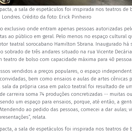
acta, a sala de espetáculos foi inspirada nos teatros de 
Londres. Crédito da foto: Erick Pinheiro
aço exclusivo onde entram apenas pessoas autorizadas pel
tas ao público em geral. Pelo menos no espaço cultural q
etor teatral sorocabano Hamilton Sbrana. Inaugurado há 
 sobrado de três andares situado na rua Vicente Decária,
um teatro de bolso com capacidade máxima para 40 pessoa
essos vendidos a preços populares, o espaço independent
nvidadas, bem como ensaios e aulas de artes cênicas p
a sala da própria casa em palco teatral foi resultado de u
 de carreira soma 74 produções concretizadas -- muitas o
 sendo um espaço para ensaios, porque, até então, a gent
Atendendo ao pedido das pessoas, comecei a dar aulas; v
resentações”, relata.
acta, a sala de espetáculos foi inspirada nos teatros de 