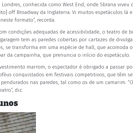
e Londres, conhecida como West End, onde Sbrana viveu 
ito] off Broadway da Inglaterra. Vi muitos espetáculos lá e
neste formato”, recorda.
om condições adequadas de acessibilidade, o teatro de b
garagem tem as paredes cobertas por cartazes de divulg
s, se transforma em uma espécie de hall, que acomoda o
oar da campainha, que prenuncia o início do espetáculo.
vestimento marrom, o espectador é obrigado a passar p
oféus conquistados em festivais competitivos, que têm s
s pendurados nas paredes, tal como os de um camarim. “
tro”, diz.
lunos