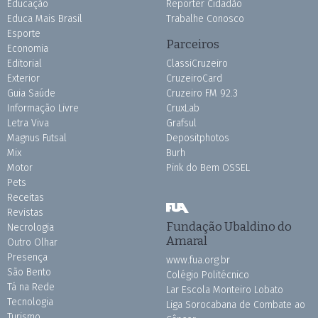
Educação
Repórter Cidadão
Educa Mais Brasil
Trabalhe Conosco
Esporte
Parceiros
Economia
Editorial
ClassiCruzeiro
Exterior
CruzeiroCard
Guia Saúde
Cruzeiro FM 92.3
Informação Livre
CruxLab
Letra Viva
Grafsul
Magnus Futsal
Depositphotos
Mix
Burh
Motor
Pink do Bem OSSEL
Pets
Receitas
Revistas
Fundação Ubaldino do
Necrologia
Amaral
Outro Olhar
Presença
www.fua.org.br
São Bento
Colégio Politécnico
Tá na Rede
Lar Escola Monteiro Lobato
Tecnologia
Liga Sorocabana de Combate ao
Turismo