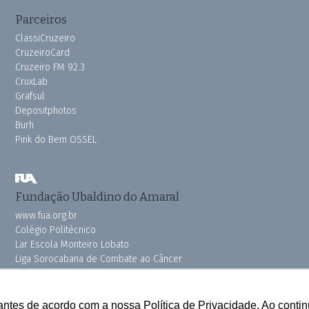
Parceiros
ClassiCruzeiro
CruzeiroCard
Cruzeiro FM 92.3
CruxLab
Grafsul
Depositphotos
Burh
Pink do Bem OSSEL
Fundação Ubaldino do Amaral
www.fua.org.br
Colégio Politécnico
Lar Escola Monteiro Lobato
Liga Sorocabana de Combate ao Câncer
Vila dos Velhinhos
antes de acordo com a nossa Política de Privacidade. Ao cont