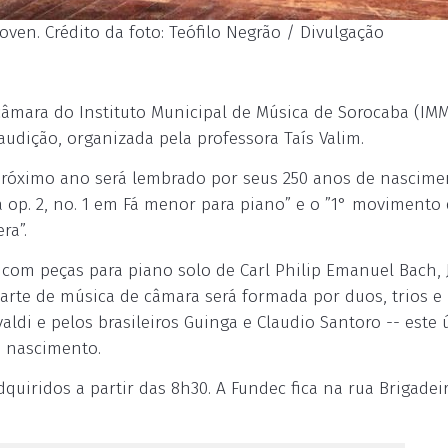
n. Crédito da foto: Teófilo Negrão / Divulgação
 câmara do Instituto Municipal de Música de Sorocaba (IMM
udição, organizada pela professora Taís Valim.
óximo ano será lembrado por seus 250 anos de nascime
 op. 2, no. 1 em Fá menor para piano” e o ”1° movimento
ra”.
com peças para piano solo de Carl Philip Emanuel Bach,
parte de música de câmara será formada por duos, trios e
aldi e pelos brasileiros Guinga e Claudio Santoro -- este 
e nascimento.
quiridos a partir das 8h30. A Fundec fica na rua Brigadei