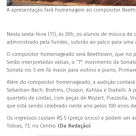
A apresentação fará homenagem ao compositor Beethove
Nesta sexta-feira (11), às 20h, os alunos de música de
administrado pela Fundec, subirão ao palco para uma a
O compositor homenageado será Beethoven, que no pr
Serão interpretadas valsas, o “1° movimento da Sonata
Sonata no. 5 em Fá maior para violino e piano, Primave
Além do compositor homenageado, a audição contará 
Sebastian Bach, Brahms, Chopin, Kuhlau e Diabelli. A 
quarteto de cordas, com peças de Mozart, Piazzolla, Viv
que está sendo celebrado neste ano pelos 100 anos d
Os ingressos custam R$ 5 (preço único) e podem ser ad
Tobias, 73, no Centro.
(Da Redação)