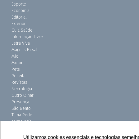
Esporte
Economia
Editorial
Exterior
Guia Saúde
Informação Livre
Letra Viva
Magnus Futsal
Mix
Motor
Pets
Receitas
Revistas
Necrologia
Outro Olhar
Presença
São Bento
Tá na Rede
Tecnologia
Turismo
Uniso Ciência
Utilizamos cookies essenciais e tecnologias semelh