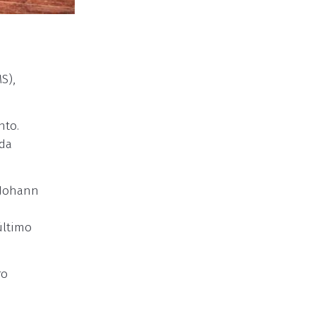
S),
nto.
 da
 Johann
último
ro