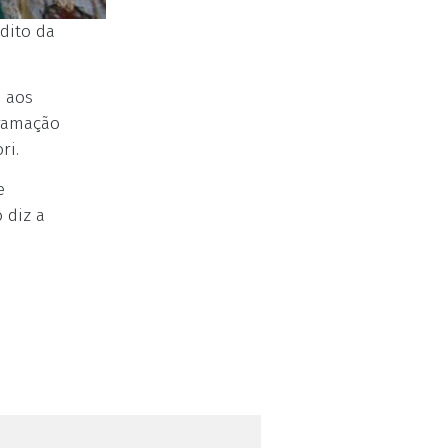
dito da
 aos
gramação
ri.
e
 diz a