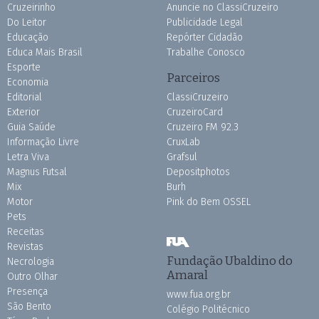
Cruzeirinho
Anuncie no ClassiCruzeiro
Do Leitor
Publicidade Legal
Educação
Repórter Cidadão
Educa Mais Brasil
Trabalhe Conosco
Esporte
Parceiros
Economia
Editorial
ClassiCruzeiro
Exterior
CruzeiroCard
Guia Saúde
Cruzeiro FM 92.3
Informação Livre
CruxLab
Letra Viva
Grafsul
Magnus Futsal
Depositphotos
Mix
Burh
Motor
Pink do Bem OSSEL
Pets
Receitas
Revistas
Fundação Ubaldino do
Necrologia
Amaral
Outro Olhar
Presença
www.fua.org.br
São Bento
Colégio Politécnico