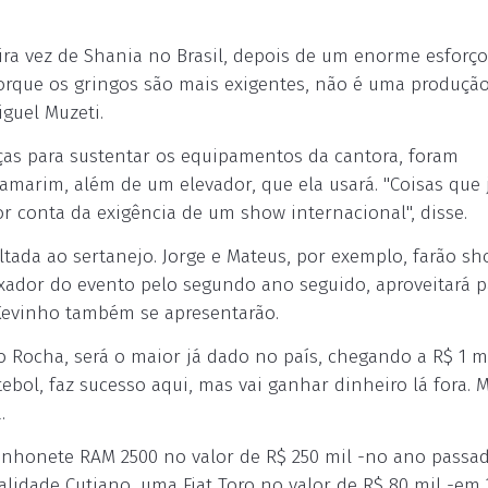
ira vez de Shania no Brasil, depois de um enorme esforço
orque os gringos são mais exigentes, não é uma produçã
iguel Muzeti.
as para sustentar os equipamentos da cantora, foram
amarim, além de um elevador, que ela usará. "Coisas que 
 conta da exigência de um show internacional", disse.
ltada ao sertanejo. Jorge e Mateus, por exemplo, farão s
ixador do evento pelo segundo ano seguido, aproveitará p
Kevinho também se apresentarão.
o Rocha, será o maior já dado no país, chegando a R$ 1 m
bol, faz sucesso aqui, mas vai ganhar dinheiro lá fora.
.
nhonete RAM 2500 no valor de R$ 250 mil -no ano passad
idade Cutiano, uma Fiat Toro no valor de R$ 80 mil -em 