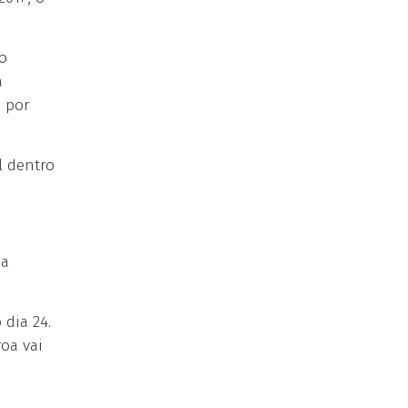
o
a
m por
l dentro
 a
 dia 24.
oa vai