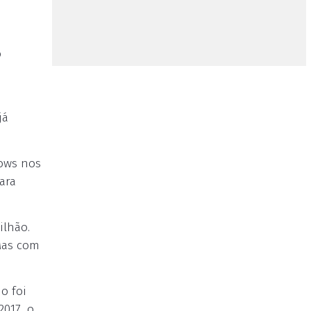
o
já
hows nos
ara
ilhão.
 Mas com
o foi
2017, o