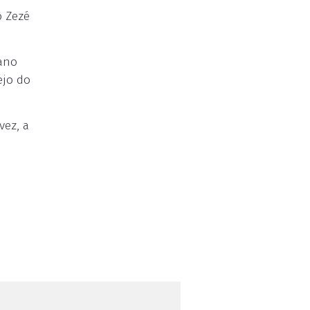
o Zezé
 ano
ejo do
vez, a