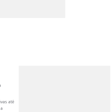
a
ivas até
ia