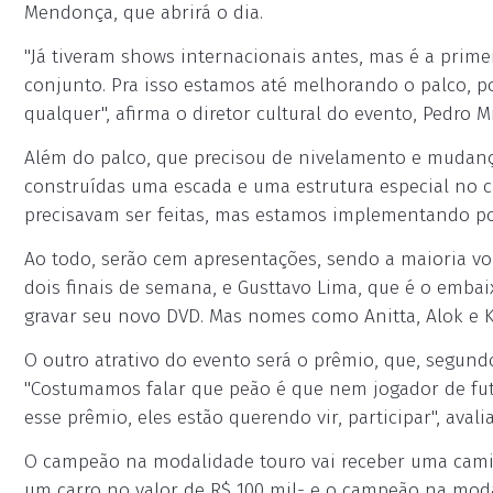
Mendonça, que abrirá o dia.
"Já tiveram shows internacionais antes, mas é a prime
conjunto. Pra isso estamos até melhorando o palco, p
qualquer", afirma o diretor cultural do evento, Pedro M
Além do palco, que precisou de nivelamento e mudanç
construídas uma escada e uma estrutura especial no c
precisavam ser feitas, mas estamos implementando por
Ao todo, serão cem apresentações, sendo a maioria vo
dois finais de semana, e Gusttavo Lima, que é o emba
gravar seu novo DVD. Mas nomes como Anitta, Alok e 
O outro atrativo do evento será o prêmio, que, segund
"Costumamos falar que peão é que nem jogador de fute
esse prêmio, eles estão querendo vir, participar", avalia
O campeão na modalidade touro vai receber uma cami
um carro no valor de R$ 100 mil- e o campeão na modal