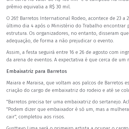
prêmio equivalia a R$ 30 mil.
O 26º Barretos International Rodeo, acontece de 23 a 
último dia 4 após o Ministério do Trabalho encontra
estrutura. Os organizadores, no entanto, disseram qu
adequação, de forma a não prejudicar o evento.
Assim, a festa seguirá entre 16 e 26 de agosto com ing
da arena de eventos. A expectativa é que cerca de um
Embaixatriz para Barretos
Maiara e Maraisa, que voltam aos palcos de Barretos e
criação do cargo de embaixatriz do rodeio e até se col
"Barretos precisa ter uma embaixatriz do sertanejo. A
"Podem dizer que embaixador é só um, mas a mulherad
cair", completou aos risos.
Gusttavo Lima será o primeiro artista a ocupar o cargo