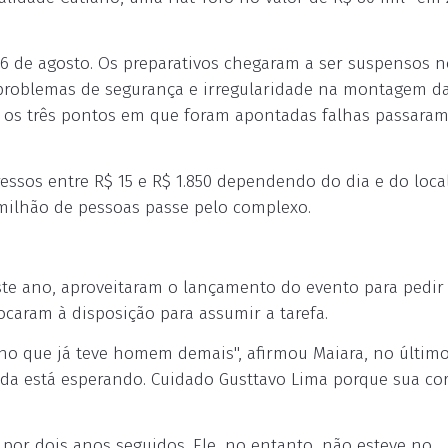
26 de agosto. Os preparativos chegaram a ser suspensos n
r problemas de segurança e irregularidade na montagem d
e os três pontos em que foram apontadas falhas passara
ressos entre R$ 15 e R$ 1.850 dependendo do dia e do loca
 milhão de pessoas passe pelo complexo.
ste ano, aproveitaram o lançamento do evento para pedir
ocaram à disposição para assumir a tarefa.
cho que já teve homem demais", afirmou Maiara, no último
a está esperando. Cuidado Gusttavo Lima porque sua cor
 por dois anos seguidos. Ele, no entanto, não esteve no