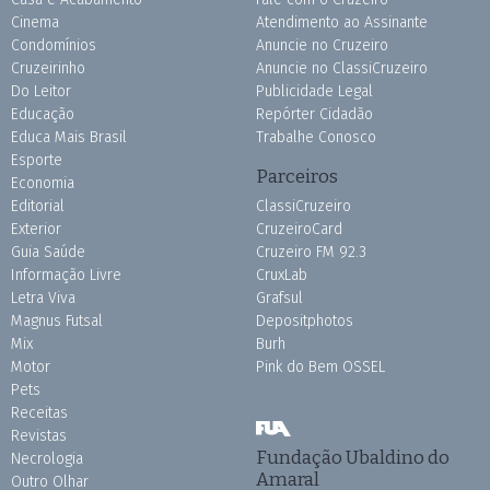
Cinema
Atendimento ao Assinante
Condomínios
Anuncie no Cruzeiro
Cruzeirinho
Anuncie no ClassiCruzeiro
Do Leitor
Publicidade Legal
Educação
Repórter Cidadão
Educa Mais Brasil
Trabalhe Conosco
Esporte
Parceiros
Economia
Editorial
ClassiCruzeiro
Exterior
CruzeiroCard
Guia Saúde
Cruzeiro FM 92.3
Informação Livre
CruxLab
Letra Viva
Grafsul
Magnus Futsal
Depositphotos
Mix
Burh
Motor
Pink do Bem OSSEL
Pets
Receitas
Revistas
Fundação Ubaldino do
Necrologia
Amaral
Outro Olhar