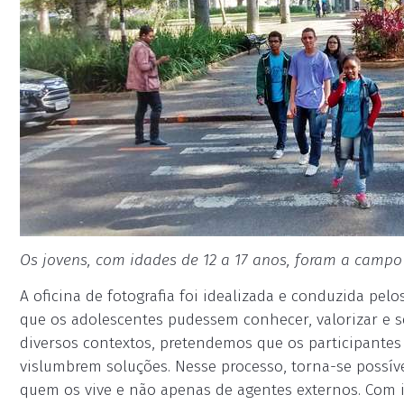
Os jovens, com idades de 12 a 17 anos, foram a camp
A oficina de fotografia foi idealizada e conduzida pe
que os adolescentes pudessem conhecer, valorizar e se 
diversos contextos, pretendemos que os participantes
vislumbrem soluções. Nesse processo, torna-se possíve
quem os vive e não apenas de agentes externos. Com isso