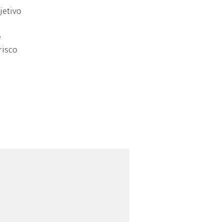
jetivo
e
risco