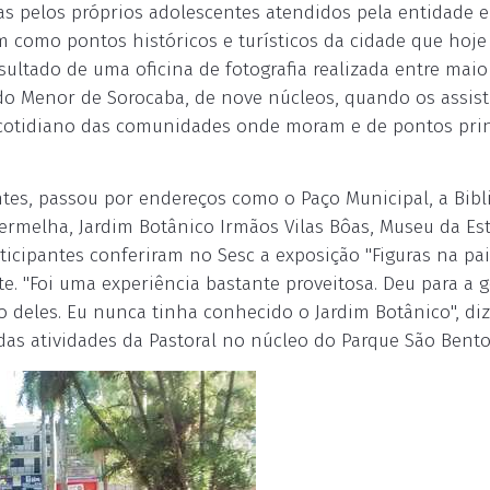
as pelos próprios adolescentes atendidos pela entidade e
em como pontos históricos e turísticos da cidade que hoje
ultado de uma oficina de fotografia realizada entre maio
do Menor de Sorocaba, de nove núcleos, quando os assist
 cotidiano das comunidades onde moram e de pontos prin
ntes, passou por endereços como o Paço Municipal, a Bibl
ermelha, Jardim Botânico Irmãos Vilas Bôas, Museu da Es
rticipantes conferiram no Sesc a exposição "Figuras na pa
te. "Foi uma experiência bastante proveitosa. Deu para a 
ão deles. Eu nunca tinha conhecido o Jardim Botânico", diz
das atividades da Pastoral no núcleo do Parque São Bento