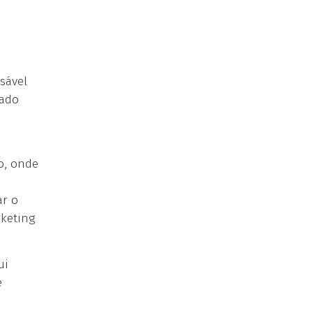
sável
nado
o, onde
ar o
rketing
ui
e