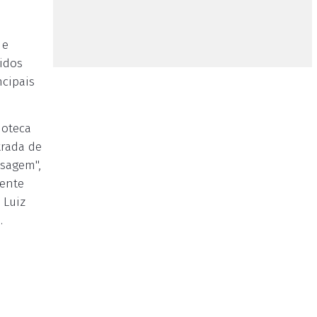
 e
idos
cipais
ioteca
trada de
isagem",
gente
 Luiz
.