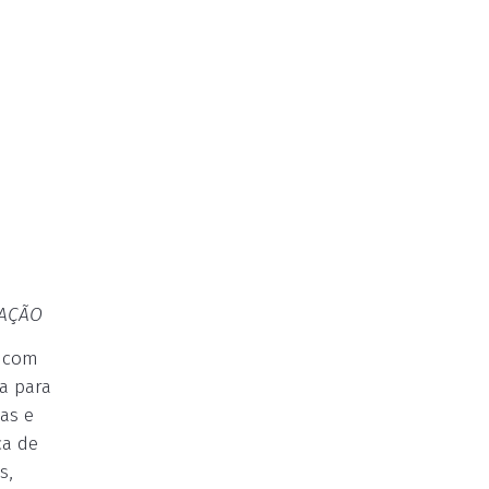
GAÇÃO
r com
ia para
as e
ca de
s,