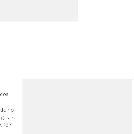
idos
ada no
ngos e
s 20h.