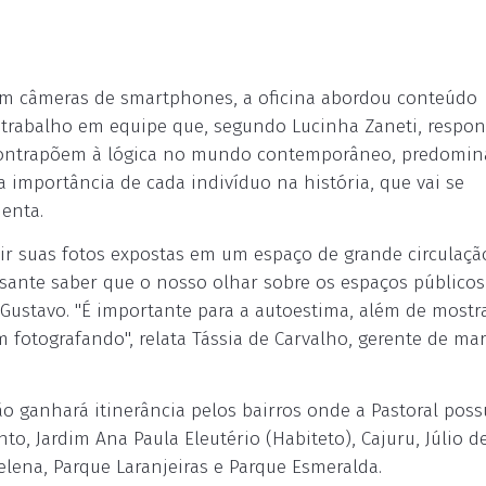
 com câmeras de smartphones, a oficina abordou conteúdo
 trabalho em equipe que, segundo Lucinha Zaneti, respon
e contrapõem à lógica no mundo contemporâneo, predomi
a importância de cada indivíduo na história, que vai se
enta.
rir suas fotos expostas em um espaço de grande circulaçã
ssante saber que o nosso olhar sobre os espaços públicos
z Gustavo. "É importante para a autoestima, além de mostr
fotografando", relata Tássia de Carvalho, gerente de ma
o ganhará itinerância pelos bairros onde a Pastoral poss
o, Jardim Ana Paula Eleutério (Habiteto), Cajuru, Júlio d
Helena, Parque Laranjeiras e Parque Esmeralda.