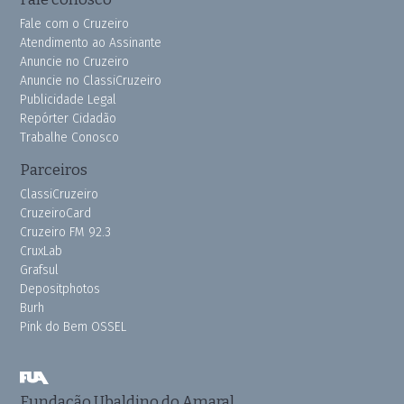
Fale com o Cruzeiro
Atendimento ao Assinante
Anuncie no Cruzeiro
Anuncie no ClassiCruzeiro
Publicidade Legal
Repórter Cidadão
Trabalhe Conosco
Parceiros
ClassiCruzeiro
CruzeiroCard
Cruzeiro FM 92.3
CruxLab
Grafsul
Depositphotos
Burh
Pink do Bem OSSEL
Fundação Ubaldino do Amaral