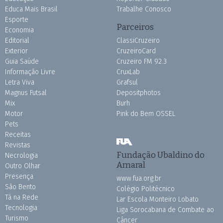
Educa Mais Brasil
Trabalhe Conosco
Esporte
Parceiros
Economia
Editorial
ClassiCruzeiro
Exterior
CruzeiroCard
Guia Saúde
Cruzeiro FM 92.3
Informação Livre
CruxLab
Letra Viva
Grafsul
Magnus Futsal
Depositphotos
Mix
Burh
Motor
Pink do Bem OSSEL
Pets
Receitas
Revistas
Fundação Ubaldino do
Necrologia
Amaral
Outro Olhar
Presença
www.fua.org.br
São Bento
Colégio Politécnico
Tá na Rede
Lar Escola Monteiro Lobato
Tecnologia
Liga Sorocabana de Combate ao
Turismo
Câncer