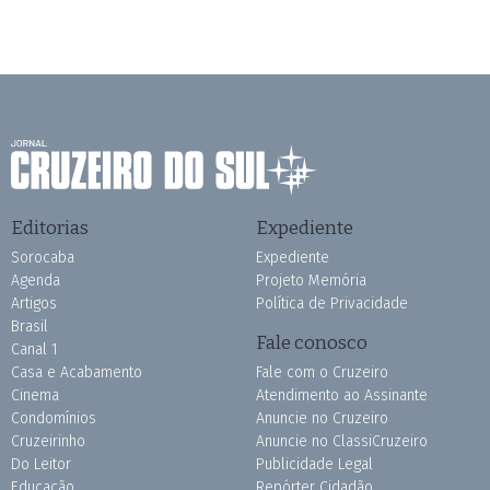
Editorias
Expediente
Sorocaba
Expediente
Agenda
Projeto Memória
Artigos
Política de Privacidade
Brasil
Fale conosco
Canal 1
Casa e Acabamento
Fale com o Cruzeiro
Cinema
Atendimento ao Assinante
Condomínios
Anuncie no Cruzeiro
Cruzeirinho
Anuncie no ClassiCruzeiro
Do Leitor
Publicidade Legal
Educação
Repórter Cidadão