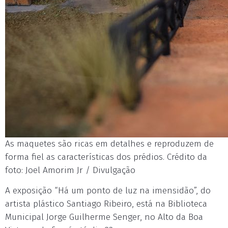
As maquetes são ricas em detalhes e reproduzem de
forma fiel as características dos prédios. Crédito da
foto: Joel Amorim Jr / Divulgação
A exposição “Há um ponto de luz na imensidão”, do
artista plástico Santiago Ribeiro, está na Biblioteca
Municipal Jorge Guilherme Senger, no Alto da Boa