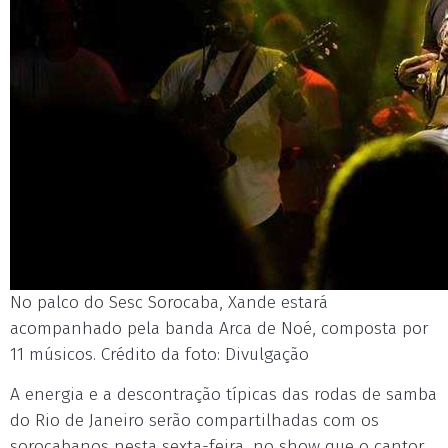
No palco do Sesc Sorocaba, Xande estará
acompanhado pela banda Arca de Noé, composta por
11 músicos. Crédito da foto: Divulgação
A energia e a descontração típicas das rodas de samba
do Rio de Janeiro serão compartilhadas com os
sorocabanos nesta sexta-feira, no show que o cantor