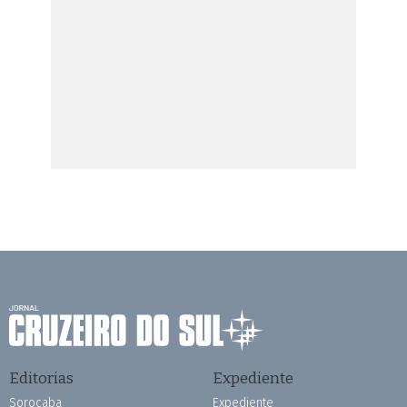
Editorias
Expediente
Sorocaba
Expediente