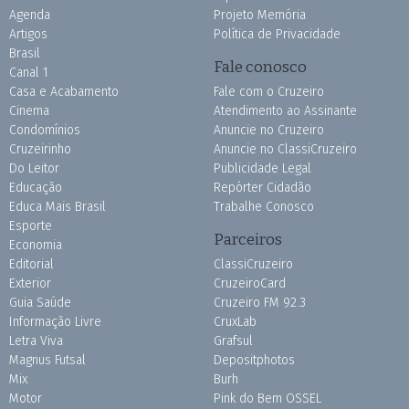
Agenda
Projeto Memória
Artigos
Política de Privacidade
Brasil
Fale conosco
Canal 1
Casa e Acabamento
Fale com o Cruzeiro
Cinema
Atendimento ao Assinante
Condomínios
Anuncie no Cruzeiro
Cruzeirinho
Anuncie no ClassiCruzeiro
Do Leitor
Publicidade Legal
Educação
Repórter Cidadão
Educa Mais Brasil
Trabalhe Conosco
Esporte
Parceiros
Economia
Editorial
ClassiCruzeiro
Exterior
CruzeiroCard
Guia Saúde
Cruzeiro FM 92.3
Informação Livre
CruxLab
Letra Viva
Grafsul
Magnus Futsal
Depositphotos
Mix
Burh
Motor
Pink do Bem OSSEL