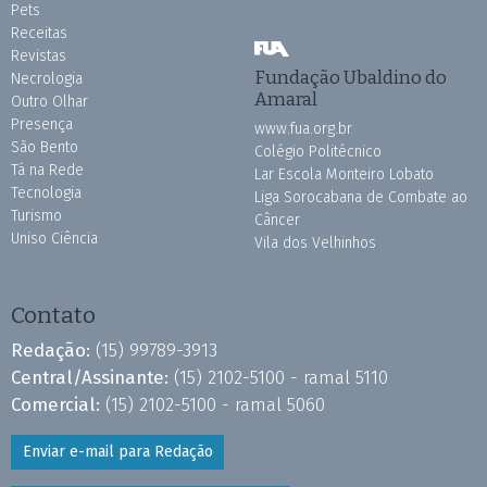
Pets
Receitas
Revistas
Fundação Ubaldino do
Necrologia
Amaral
Outro Olhar
Presença
www.fua.org.br
São Bento
Colégio Politécnico
Tá na Rede
Lar Escola Monteiro Lobato
Tecnologia
Liga Sorocabana de Combate ao
Turismo
Câncer
Uniso Ciência
Vila dos Velhinhos
Contato
Redação:
(15) 99789-3913
Central/Assinante:
(15) 2102-5100 - ramal 5110
Comercial:
(15) 2102-5100 - ramal 5060
Enviar e-mail para Redação