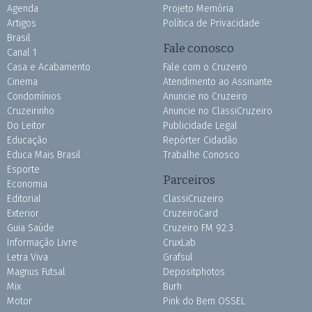
Agenda
Projeto Memória
Artigos
Política de Privacidade
Brasil
Fale conosco
Canal 1
Casa e Acabamento
Fale com o Cruzeiro
Cinema
Atendimento ao Assinante
Condomínios
Anuncie no Cruzeiro
Cruzeirinho
Anuncie no ClassiCruzeiro
Do Leitor
Publicidade Legal
Educação
Repórter Cidadão
Educa Mais Brasil
Trabalhe Conosco
Esporte
Parceiros
Economia
Editorial
ClassiCruzeiro
Exterior
CruzeiroCard
Guia Saúde
Cruzeiro FM 92.3
Informação Livre
CruxLab
Letra Viva
Grafsul
Magnus Futsal
Depositphotos
Mix
Burh
Motor
Pink do Bem OSSEL