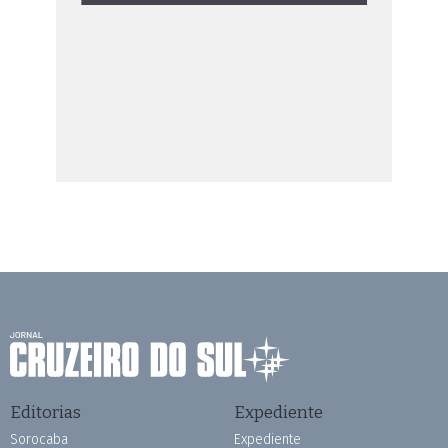
Editorias
Expediente
Sorocaba
Expediente