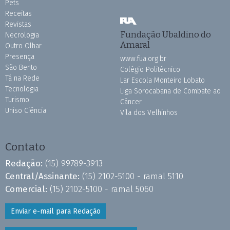
Pets
Receitas
Revistas
Fundação Ubaldino do
Necrologia
Amaral
Outro Olhar
Presença
www.fua.org.br
São Bento
Colégio Politécnico
Tá na Rede
Lar Escola Monteiro Lobato
Tecnologia
Liga Sorocabana de Combate ao
Turismo
Câncer
Uniso Ciência
Vila dos Velhinhos
Contato
Redação:
(15) 99789-3913
Central/Assinante:
(15) 2102-5100 - ramal 5110
Comercial:
(15) 2102-5100 - ramal 5060
Enviar e-mail para Redação