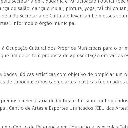
ela Secretaria de Cidadania e Participação Popular (Secid
ça de salão, dança circular, pintura, yoga, tai chi chuan,
A ideia da Secretaria de Cultura é levar também esses volu
Artes”, informou o órgão municipal.
re à Ocupação Cultural dos Próprios Municipais para o pri
do que um deles tem proposta de apresentação em vários 
ividades lúdicas artísticas com objetivo de propiciar um o
nas de capoeira; exposição de artes plásticas (de quadros 
Os prédios da Secretaria de Cultura e Turismo contemplados
ipal, Centro de Artes e Esportes Unificados (CEU das Artes
ram o Centro de Referência em Educação e as escolas Get