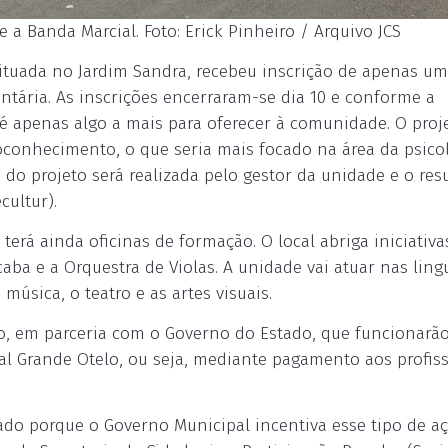
e a Banda Marcial. Foto: Erick Pinheiro / Arquivo JCS
 situada no Jardim Sandra, recebeu inscrição de apenas um
ntária. As inscrições encerraram-se dia 10 e conforme a
as é apenas algo a mais para oferecer à comunidade. O proj
conhecimento, o que seria mais focado na área da psicol
 do projeto será realizada pelo gestor da unidade e o res
cultur).
 terá ainda oficinas de formação. O local abriga iniciativa
caba e a Orquestra de Violas. A unidade vai atuar nas lin
música, o teatro e as artes visuais.
o, em parceria com o Governo do Estado, que funcionarã
al Grande Otelo, ou seja, mediante pagamento aos profis
iado porque o Governo Municipal incentiva esse tipo de a