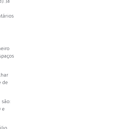
). Já
ntários
meiro
espaços
lhar
e de
 são:
) e
úlio