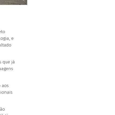
eto
ogia, e
ultado
s que já
guagens
o aos
sionais
ção