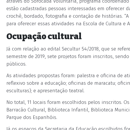
através do Sorocaba Voluntária, programa coordenado p
estão cadastradas pessoas interessadas em oferecer dan
crochê, bordado, fotografia e contação de histórias. “
para oferecer essas atividades na Escola de Cultura e 
Ocupação cultural
Já com relação ao edital Secultur 54/2018, que se refe
semestre de 2019, sete projetos foram inscritos, sen
públicos.
As atividades propostas foram: palestra e oficina de at
reflexivo sobre a educação; oficinas de maracatu; ofici
esculturas); e apresentação teatral.
No total, 11 locais foram escolhidos pelos inscritos. 
Barracão Cultural, Biblioteca Infantil, Biblioteca Munic
Parque dos Espanhóis.
Já os espaços da Secretaria da Educação escolhidos fo