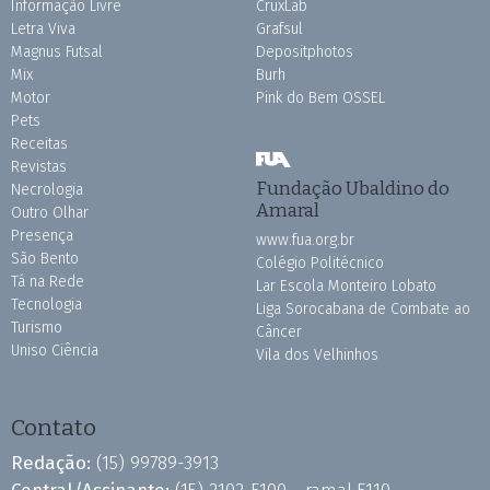
Informação Livre
CruxLab
Letra Viva
Grafsul
Magnus Futsal
Depositphotos
Mix
Burh
Motor
Pink do Bem OSSEL
Pets
Receitas
Revistas
Fundação Ubaldino do
Necrologia
Amaral
Outro Olhar
Presença
www.fua.org.br
São Bento
Colégio Politécnico
Tá na Rede
Lar Escola Monteiro Lobato
Tecnologia
Liga Sorocabana de Combate ao
Turismo
Câncer
Uniso Ciência
Vila dos Velhinhos
Contato
Redação:
(15) 99789-3913