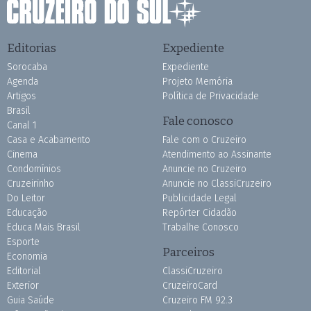
Editorias
Expediente
Sorocaba
Expediente
Agenda
Projeto Memória
Artigos
Política de Privacidade
Brasil
Fale conosco
Canal 1
Casa e Acabamento
Fale com o Cruzeiro
Cinema
Atendimento ao Assinante
Condomínios
Anuncie no Cruzeiro
Cruzeirinho
Anuncie no ClassiCruzeiro
Do Leitor
Publicidade Legal
Educação
Repórter Cidadão
Educa Mais Brasil
Trabalhe Conosco
Esporte
Parceiros
Economia
Editorial
ClassiCruzeiro
Exterior
CruzeiroCard
Guia Saúde
Cruzeiro FM 92.3