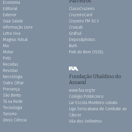
Parceiros
Economia
Editorial
ClassiCruzeiro
Exterior
CruzeiroCard
Guia Saúde
Cruzeiro FM 92.3
Informação Livre
CruxLab
Letra Viva
Grafsul
Magnus Futsal
Depositphotos
Mix
Burh
Motor
Pink do Bem OSSEL
Pets
Receitas
Revistas
Fundação Ubaldino do
Necrologia
Amaral
Outro Olhar
Presença
www.fua.org.br
São Bento
Colégio Politécnico
Tá na Rede
Lar Escola Monteiro Lobato
Tecnologia
Liga Sorocabana de Combate ao
Turismo
Câncer
Uniso Ciência
Vila dos Velhinhos