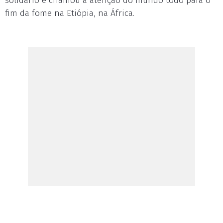
solidário e chamou a atenção do mundo todo para o
fim da fome na Etiópia, na África.