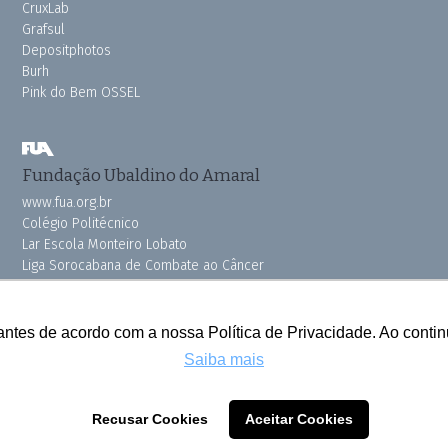
CruxLab
Grafsul
Depositphotos
Burh
Pink do Bem OSSEL
Fundação Ubaldino do Amaral
www.fua.org.br
Colégio Politécnico
Lar Escola Monteiro Lobato
Liga Sorocabana de Combate ao Câncer
Vila dos Velhinhos
antes de acordo com a nossa Política de Privacidade. Ao cont
Saiba mais
Todos os direitos reservados © 2025 Cruzeiro do Sul
Recusar Cookies
Aceitar Cookies