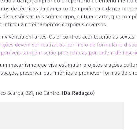
reflexão à dança, ampliando o repertório de entendimento 
mentos de técnicas da dança contemporânea e dança mode
 discussões atuais sobre corpo, cultura e arte, que com
introduzir treinamentos corporais diversos.
om vivência em artes. Os encontros acontecerão às sextas-f
rições devem ser realizadas por meio de formulário dispo
disponíveis também serão preenchidas por ordem de inscri
é um mecanismo que visa estimular projetos e ações cultu
s espaços, preservar patrimônios e promover formas de cir
sco Scarpa, 321, no Centro.
(Da Redação)