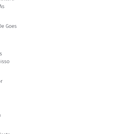
As
De Goes
s
s
isso
or
á