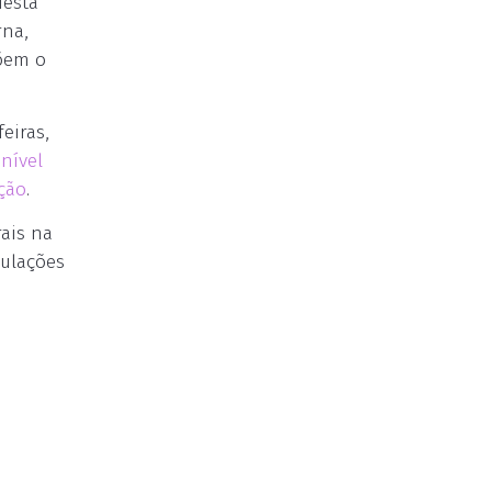
desta
rna,
põem o
eiras,
nível
ção
.
rais na
culações