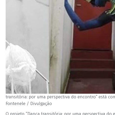
transitória: por uma perspectiva do encontro” está com
Fontenele / Divulgação
O projeto “Dança transitória: por uma perspectiva do e