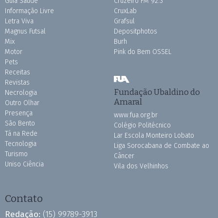
Guia Saúde
Cruzeiro FM 92.3
Informação Livre
CruxLab
Letra Viva
Grafsul
Magnus Futsal
Depositphotos
Mix
Burh
Motor
Pink do Bem OSSEL
Pets
Receitas
Revistas
Fundação Ubaldino do
Necrologia
Amaral
Outro Olhar
Presença
www.fua.org.br
São Bento
Colégio Politécnico
Tá na Rede
Lar Escola Monteiro Lobato
Tecnologia
Liga Sorocabana de Combate ao
Turismo
Câncer
Uniso Ciência
Vila dos Velhinhos
Contato
Redação:
(15) 99789-3913