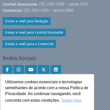
Central/Assinante:
(15) 2102-5100 - ramal 5110
Comercial:
(15) 2102-5100 - ramal 5060
Enviar e-mail para Redação
Enviar e-mail para Central/Assinante
Enviar e-mail para o Comercial
Redes Sociais
Utilizamos cookies essenciais e tecnologias
Faça download do aplicativo
semelhantes de acordo com a nossa Política de
Privacidade. Ao continuar navegando, você
Play Store e App Store
concorda com estas condições.
Saiba mais