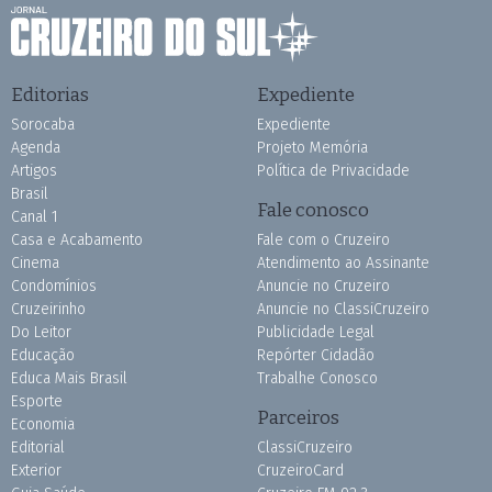
Editorias
Expediente
Sorocaba
Expediente
Agenda
Projeto Memória
Artigos
Política de Privacidade
Brasil
Fale conosco
Canal 1
Casa e Acabamento
Fale com o Cruzeiro
Cinema
Atendimento ao Assinante
Condomínios
Anuncie no Cruzeiro
Cruzeirinho
Anuncie no ClassiCruzeiro
Do Leitor
Publicidade Legal
Educação
Repórter Cidadão
Educa Mais Brasil
Trabalhe Conosco
Esporte
Parceiros
Economia
Editorial
ClassiCruzeiro
Exterior
CruzeiroCard