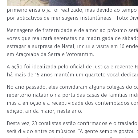
primeiro ensaio já foi realizado, mas devido ao tempo
por aplicativos de mensagens instantâneas - Foto: Div
Mensagens de fraternidade e de amor ao próximo serã
vozes que realizará serenatas na madrugada de sábado
estragar a surpresa de Natal, inclui a visita em 16 e
em Araçoiaba da Serra e Votorantim.
A ação foi idealizada pelo oficial de justiça e regente
há mais de 15 anos mantém um quarteto vocal dedicado
No ano passado, eles convidaram alguns colegas do co
repertório natalino na porta das casas de famílias ind
mas a emoção e a receptividade dos contemplados c
edição, ainda maior, neste ano.
Desta vez, 23 coralistas estão confirmados e o traslad
será divido entre os músicos. “A gente sempre gosto