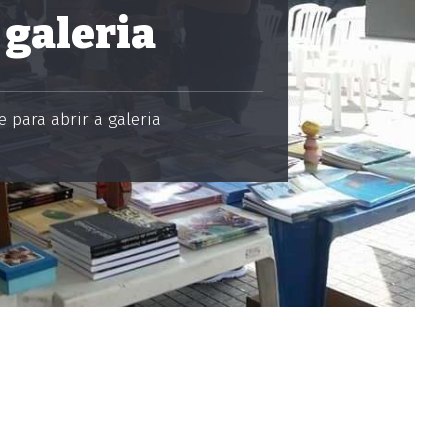
 galeria
 para abrir a galeria