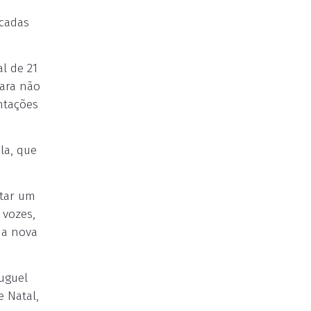
ocadas
l de 21
para não
ntações
la, que
ntar um
 vozes,
ma nova
luguel
 Natal,