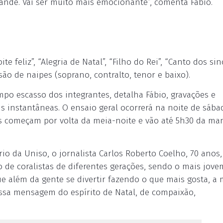
nde. Vai ser muito mais emocionante”, comenta Fábio.
e feliz”, “Alegria de Natal”, “Filho do Rei”, “Canto dos si
ão de naipes (soprano, contralto, tenor e baixo).
mpo escasso dos integrantes, detalha Fábio, gravações e
s instantâneas. O ensaio geral ocorrerá na noite de sába
tas começam por volta da meia-noite e vão até 5h30 da ma
o da Uniso, o jornalista Carlos Roberto Coelho, 70 anos,
o de coralistas de diferentes gerações, sendo o mais jove
ue além da gente se divertir fazendo o que mais gosta, a
essa mensagem do espírito de Natal, de compaixão,