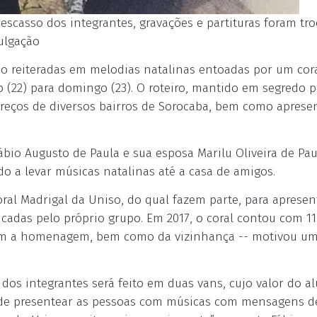
 escasso dos integrantes, gravações e partituras foram tr
ulgação
o reiteradas em melodias natalinas entoadas por um cora
 (22) para domingo (23). O roteiro, mantido em segredo 
ndereços de diversos bairros de Sorocaba, bem como aprese
 Fábio Augusto de Paula e sua esposa Marilu Oliveira de Pau
 a levar músicas natalinas até a casa de amigos.
ral Madrigal da Uniso, do qual fazem parte, para aprese
icadas pelo próprio grupo. Em 2017, o coral contou com 11
om a homenagem, bem como da vizinhança -- motivou u
o dos integrantes será feito em duas vans, cujo valor do a
u de presentear as pessoas com músicas com mensagens de