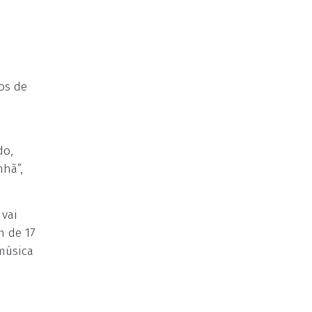
nos de
do,
nhã”,
 vai
m de 17
 música