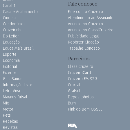
Fale conosco
Canal 1
Casa e Acabamento
Fale com o Cruzeiro
Cinema
Atendimento ao Assinante
Condomínios
Anuncie no Cruzeiro
Cruzeirinho
Anuncie no ClassiCruzeiro
Do Leitor
Publicidade Legal
Educação
Repórter Cidadão
Educa Mais Brasil
Trabalhe Conosco
Esporte
Parceiros
Economia
Editorial
ClassiCruzeiro
Exterior
CruzeiroCard
Guia Saúde
Cruzeiro FM 92.3
Informação Livre
CruxLab
Letra Viva
Grafsul
Magnus Futsal
Depositphotos
Mix
Burh
Motor
Pink do Bem OSSEL
Pets
Receitas
Revistas