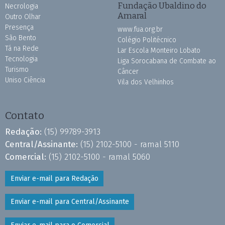
Fundação Ubaldino do
Necrologia
Amaral
Outro Olhar
Presença
www.fua.org.br
São Bento
Colégio Politécnico
Tá na Rede
Lar Escola Monteiro Lobato
Tecnologia
Liga Sorocabana de Combate ao
Turismo
Câncer
Uniso Ciência
Vila dos Velhinhos
Contato
Redação:
(15) 99789-3913
Central/Assinante:
(15) 2102-5100 - ramal 5110
Comercial:
(15) 2102-5100 - ramal 5060
Enviar e-mail para Redação
Enviar e-mail para Central/Assinante