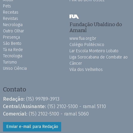
Pets
Receitas
Revistas
Fundação Ubaldino do
Necrologia
Amaral
Outro Olhar
Presença
www.fua.org.br
São Bento
Colégio Politécnico
Tá na Rede
Lar Escola Monteiro Lobato
Tecnologia
Liga Sorocabana de Combate ao
Turismo
Câncer
Uniso Ciência
Vila dos Velhinhos
Contato
Redação:
(15) 99789-3913
Central/Assinante:
(15) 2102-5100 - ramal 5110
Comercial:
(15) 2102-5100 - ramal 5060
Enviar e-mail para Redação