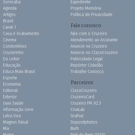
Sorocaba
Expediente
Agenda
Projeto Memória
Artigos
Política de Privacidade
Brasil
Fale conosco
Canal 1
Casa e Acabamento
Fale com o Cruzeiro
Cinema
Atendimento ao Assinante
Condomínios
Anuncie no Cruzeiro
Cruzeirinho
Anuncie no ClassiCruzeiro
Do Leitor
Publicidade Legal
Educação
Repórter Cidadão
Educa Mais Brasil
Trabalhe Conosco
Esporte
Parceiros
Economia
Editorial
ClassiCruzeiro
Exterior
CruzeiroCard
Guia Saúde
Cruzeiro FM 92.3
Informação Livre
CruxLab
Letra Viva
Grafsul
Magnus Futsal
Depositphotos
Mix
Burh
Motor
Pink do Bem OSSEL