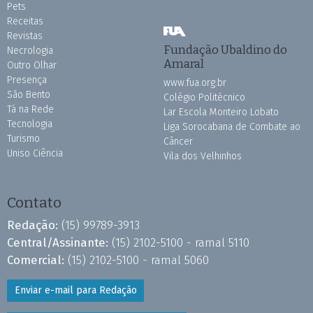
Pets
Receitas
Revistas
Fundação Ubaldino do
Necrologia
Amaral
Outro Olhar
Presença
www.fua.org.br
São Bento
Colégio Politécnico
Tá na Rede
Lar Escola Monteiro Lobato
Tecnologia
Liga Sorocabana de Combate ao
Turismo
Câncer
Uniso Ciência
Vila dos Velhinhos
Contato
Redação:
(15) 99789-3913
Central/Assinante:
(15) 2102-5100 - ramal 5110
Comercial:
(15) 2102-5100 - ramal 5060
Enviar e-mail para Redação