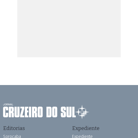
Editorias
Expediente
Sorocaba
Expediente