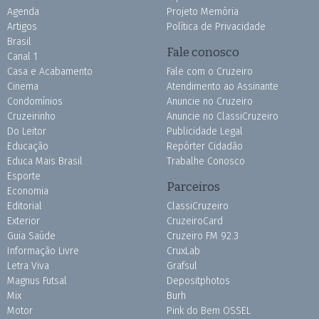
Agenda
Projeto Memória
Artigos
Política de Privacidade
Brasil
Fale conosco
Canal 1
Casa e Acabamento
Fale com o Cruzeiro
Cinema
Atendimento ao Assinante
Condomínios
Anuncie no Cruzeiro
Cruzeirinho
Anuncie no ClassiCruzeiro
Do Leitor
Publicidade Legal
Educação
Repórter Cidadão
Educa Mais Brasil
Trabalhe Conosco
Esporte
Parceiros
Economia
Editorial
ClassiCruzeiro
Exterior
CruzeiroCard
Guia Saúde
Cruzeiro FM 92.3
Informação Livre
CruxLab
Letra Viva
Grafsul
Magnus Futsal
Depositphotos
Mix
Burh
Motor
Pink do Bem OSSEL