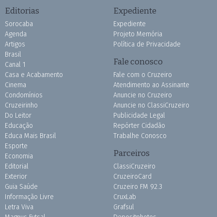
Editorias
Expediente
Sorocaba
Expediente
Agenda
Projeto Memória
Artigos
Política de Privacidade
Brasil
Fale conosco
Canal 1
Casa e Acabamento
Fale com o Cruzeiro
Cinema
Atendimento ao Assinante
Condomínios
Anuncie no Cruzeiro
Cruzeirinho
Anuncie no ClassiCruzeiro
Do Leitor
Publicidade Legal
Educação
Repórter Cidadão
Educa Mais Brasil
Trabalhe Conosco
Esporte
Parceiros
Economia
Editorial
ClassiCruzeiro
Exterior
CruzeiroCard
Guia Saúde
Cruzeiro FM 92.3
Informação Livre
CruxLab
Letra Viva
Grafsul