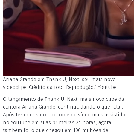
Ariana Grande em Thank U, Next, seu mais novo
videoclipe. Crédito da foto: Reprodução/ Youtube
O lançamento de Thank U, Next, mais novo clipe da
cantora Ariana Grande, continua dando o que falar.
Após ter quebrado o recorde de vídeo mais assistido
no YouTube em suas primeiras 24 horas, agora
também foi o que chegou em 100 milhões de