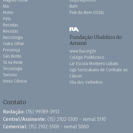
Magnus Futsal
Depositphotos
Mix
Burh
Motor
Pink do Bem OSSEL
Pets
Receitas
Revistas
Fundação Ubaldino do
Necrologia
Amaral
Outro Olhar
Presença
www.fua.org.br
São Bento
Colégio Politécnico
Tá na Rede
Lar Escola Monteiro Lobato
Tecnologia
Liga Sorocabana de Combate ao
Turismo
Câncer
Uniso Ciência
Vila dos Velhinhos
Contato
Redação:
(15) 99789-3913
Central/Assinante:
(15) 2102-5100 - ramal 5110
Comercial:
(15) 2102-5100 - ramal 5060