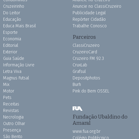
Cruzeirinho
Anuncie no ClassiCruzeiro
Do Leitor
Publicidade Legal
Educação
Repórter Cidadão
Educa Mais Brasil
Trabalhe Conosco
Esporte
Parceiros
Economia
Editorial
ClassiCruzeiro
Exterior
CruzeiroCard
Guia Saúde
Cruzeiro FM 92.3
Informação Livre
CruxLab
Letra Viva
Grafsul
Magnus Futsal
Depositphotos
Mix
Burh
Motor
Pink do Bem OSSEL
Pets
Receitas
Revistas
Fundação Ubaldino do
Necrologia
Amaral
Outro Olhar
Presença
www.fua.org.br
São Bento
Colégio Politécnico