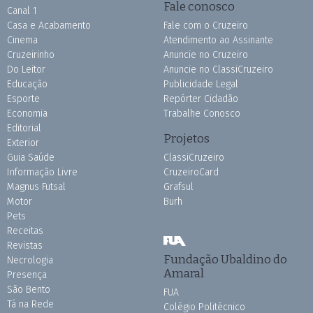
Fale conosco
Canal 1
Casa e Acabamento
Fale com o Cruzeiro
Cinema
Atendimento ao Assinante
Cruzeirinho
Anuncie no Cruzeiro
Do Leitor
Anuncie no ClassiCruzeiro
Educação
Publicidade Legal
Esporte
Repórter Cidadão
Economia
Trabalhe Conosco
Editorial
Projetos
Exterior
Guia Saúde
ClassiCruzeiro
Informação Livre
CruzeiroCard
Magnus Futsal
Grafsul
Motor
Burh
Pets
Receitas
Revistas
Fundação Ubaldino do
Necrologia
Amaral
Presença
São Bento
FUA
Tá na Rede
Colégio Politécnico