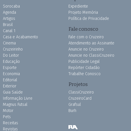
Sorocaba
Expediente
Agenda
Projeto Memória
Artigos
Política de Privacidade
Brasil
Fale conosco
Canal 1
Casa e Acabamento
Fale com o Cruzeiro
Cinema
Atendimento ao Assinante
Cruzeirinho
Anuncie no Cruzeiro
Do Leitor
Anuncie no ClassiCruzeiro
Educação
Publicidade Legal
Esporte
Repórter Cidadão
Economia
Trabalhe Conosco
Editorial
Projetos
Exterior
Guia Saúde
ClassiCruzeiro
Informação Livre
CruzeiroCard
Magnus Futsal
Grafsul
Motor
Burh
Pets
Receitas
Revistas