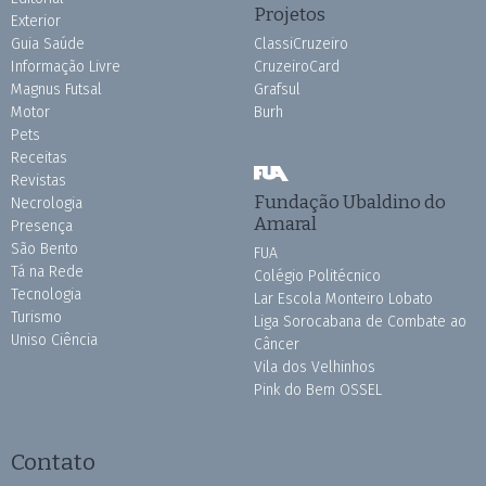
Projetos
Exterior
Guia Saúde
ClassiCruzeiro
Informação Livre
CruzeiroCard
Magnus Futsal
Grafsul
Motor
Burh
Pets
Receitas
Revistas
Fundação Ubaldino do
Necrologia
Amaral
Presença
São Bento
FUA
Tá na Rede
Colégio Politécnico
Tecnologia
Lar Escola Monteiro Lobato
Turismo
Liga Sorocabana de Combate ao
Uniso Ciência
Câncer
Vila dos Velhinhos
Pink do Bem OSSEL
Contato