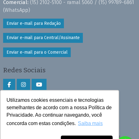
Comercial:
(15) 2102-5100 - ramal 5060 /
(15) 99789-6861
(WhatsApp)
Enviar e-mail para Redação
Enviar e-mail para Central/Assinante
Enviar e-mail para o Comercial
Redes Sociais
Utilizamos cookies essenciais e tecnologias
Faça download do aplicativo
semelhantes de acordo com a nossa Política de
Privacidade. Ao continuar navegando, você
Play Store e App Store
concorda com estas condições.
Saiba mais
Todos os direitos reservados © 2026 Cruzeiro do Sul