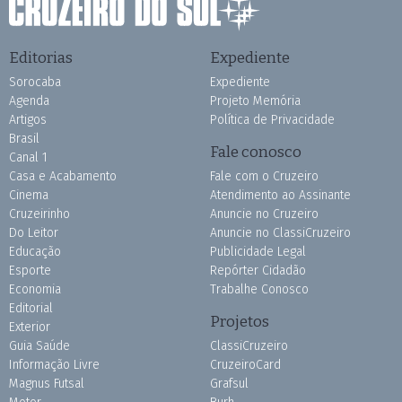
Editorias
Expediente
Sorocaba
Expediente
Agenda
Projeto Memória
Artigos
Política de Privacidade
Brasil
Fale conosco
Canal 1
Casa e Acabamento
Fale com o Cruzeiro
Cinema
Atendimento ao Assinante
Cruzeirinho
Anuncie no Cruzeiro
Do Leitor
Anuncie no ClassiCruzeiro
Educação
Publicidade Legal
Esporte
Repórter Cidadão
Economia
Trabalhe Conosco
Editorial
Projetos
Exterior
Guia Saúde
ClassiCruzeiro
Informação Livre
CruzeiroCard
Magnus Futsal
Grafsul