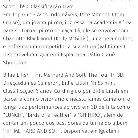
Scott. 1h50. Classificação Livre
Em Top Gun - Ases Indomáveis, Pete Mitchell (Tom
Cruise), um jovem piloto, ingressa na Academia Aérea
para se tornar piloto de caça. Lá, ele se envolve com
Charlotte Blackwood (Kelly McGillis), uma bela mulher,
e enfrenta um competidor à sua altura (Val Kilmer).
Disponível em:Iguatemi Esplanada, Pátio Cianê
Shopping
Billie Eilish - Hit Me Hard And Soft: The Tour In 3D.
Direção:James Cameron, Billie Eilish. 1h 55 min.
Classificação: 6 anos. Co-dirigido por Billie Eilish em
parceria com o visionário cineasta James Cameron, o
longa traz performances ao vivo em 3D de hits como
“LUNCH”, “Birds of a Feather” e “CHIHIRO”, além de
contar um pouco dos bastidores da turnê do álbum
‘HIT ME HARD AND SOFT‘. Disponível em:Iguatemi