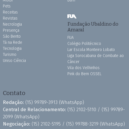
Motor
Burh
Pets
Receitas
Revistas
Fundação Ubaldino do
Necrologia
Amaral
Presença
São Bento
FUA
Tá na Rede
Colégio Politécnico
Tecnologia
Lar Escola Monteiro Lobato
Turismo
Liga Sorocabana de Combate ao
Uniso Ciência
Câncer
Vila dos Velhinhos
Pink do Bem OSSEL
Contato
Redação:
(15) 99789-3913
(WhatsApp)
Central de Relacionamento:
(15) 2102-5110 /
(15) 99789-
2099
(WhatsApp)
Negociação:
(15) 2102-5195 /
(15) 99788-3219
(WhatsApp)