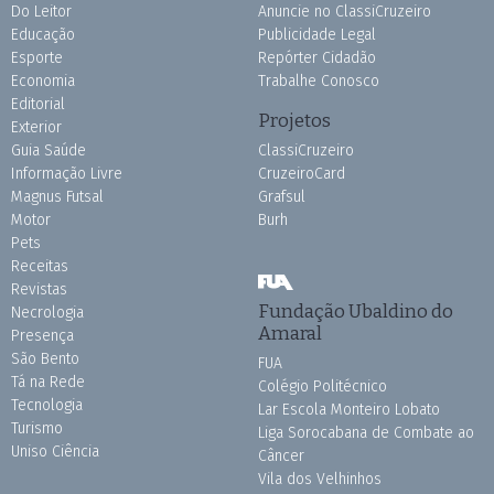
Do Leitor
Anuncie no ClassiCruzeiro
Educação
Publicidade Legal
Esporte
Repórter Cidadão
Economia
Trabalhe Conosco
Editorial
Projetos
Exterior
Guia Saúde
ClassiCruzeiro
Informação Livre
CruzeiroCard
Magnus Futsal
Grafsul
Motor
Burh
Pets
Receitas
Revistas
Fundação Ubaldino do
Necrologia
Amaral
Presença
São Bento
FUA
Tá na Rede
Colégio Politécnico
Tecnologia
Lar Escola Monteiro Lobato
Turismo
Liga Sorocabana de Combate ao
Uniso Ciência
Câncer
Vila dos Velhinhos