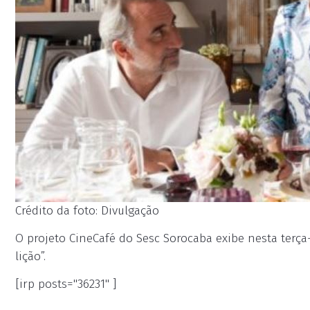
Crédito da foto: Divulgação
O projeto CineCafé do Sesc Sorocaba exibe nesta terça-f
lição”.
[irp posts="36231" ]