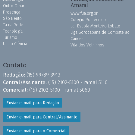
Amaral
Outro Olhar
Presença
www.fua.org.br
São Bento
Colégio Politécnico
Tá na Rede
Lar Escola Monteiro Lobato
Tecnologia
Liga Sorocabana de Combate ao
Turismo
Câncer
Uniso Ciência
Vila dos Velhinhos
Contato
Redação:
(15) 99789-3913
Central/Assinante:
(15) 2102-5100 - ramal 5110
Comercial:
(15) 2102-5100 - ramal 5060
Enviar e-mail para Redação
Enviar e-mail para Central/Assinante
Enviar e-mail para o Comercial