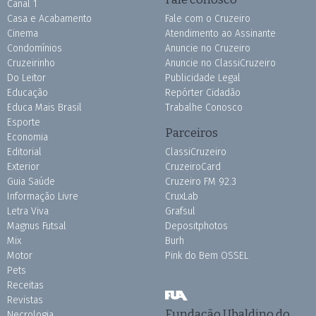
Canal 1
Casa e Acabamento
Fale com o Cruzeiro
Cinema
Atendimento ao Assinante
Condomínios
Anuncie no Cruzeiro
Cruzeirinho
Anuncie no ClassiCruzeiro
Do Leitor
Publicidade Legal
Educação
Repórter Cidadão
Educa Mais Brasil
Trabalhe Conosco
Esporte
Parceiros
Economia
Editorial
ClassiCruzeiro
Exterior
CruzeiroCard
Guia Saúde
Cruzeiro FM 92.3
Informação Livre
CruxLab
Letra Viva
Grafsul
Magnus Futsal
Depositphotos
Mix
Burh
Motor
Pink do Bem OSSEL
Pets
Receitas
Revistas
Fundação Ubaldino do
Necrologia