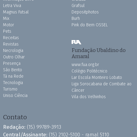
Letra Viva
Grafsul
Magnus Futsal
Depositphotos
Mix
Burh
Motor
Pink do Bem OSSEL
Pets
Receitas
Revistas
Fundação Ubaldino do
Necrologia
Amaral
Outro Olhar
Presença
www.fua.org.br
São Bento
Colégio Politécnico
Tá na Rede
Lar Escola Monteiro Lobato
Tecnologia
Liga Sorocabana de Combate ao
Turismo
Câncer
Uniso Ciência
Vila dos Velhinhos
Contato
Redação:
(15) 99789-3913
Central/Assinante:
(15) 2102-5100 - ramal 5110