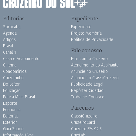
Editorias
Expediente
Sorocaba
Expediente
Agenda
Projeto Memória
Artigos
Política de Privacidade
Brasil
Fale conosco
Canal 1
Casa e Acabamento
Fale com o Cruzeiro
Cinema
Atendimento ao Assinante
Condomínios
Anuncie no Cruzeiro
Cruzeirinho
Anuncie no ClassiCruzeiro
Do Leitor
Publicidade Legal
Educação
Repórter Cidadão
Educa Mais Brasil
Trabalhe Conosco
Esporte
Parceiros
Economia
Editorial
ClassiCruzeiro
Exterior
CruzeiroCard
Guia Saúde
Cruzeiro FM 92.3
Informação Livre
CruxLab