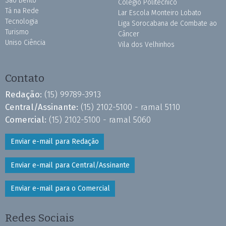
São Bento
Colégio Politécnico
Tá na Rede
Lar Escola Monteiro Lobato
Tecnologia
Liga Sorocabana de Combate ao
Turismo
Câncer
Uniso Ciência
Vila dos Velhinhos
Contato
Redação:
(15) 99789-3913
Central/Assinante:
(15) 2102-5100 - ramal 5110
Comercial:
(15) 2102-5100 - ramal 5060
Enviar e-mail para Redação
Enviar e-mail para Central/Assinante
Enviar e-mail para o Comercial
Redes Sociais