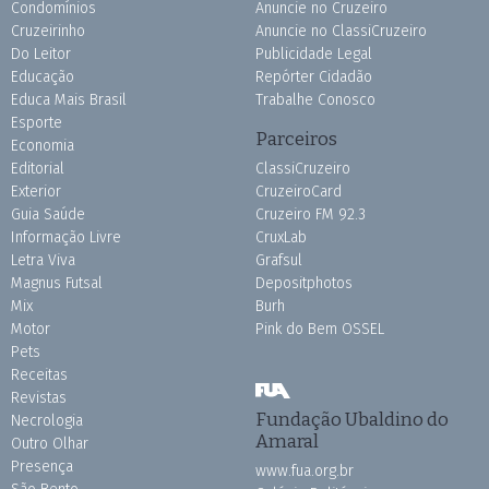
Condomínios
Anuncie no Cruzeiro
Cruzeirinho
Anuncie no ClassiCruzeiro
Do Leitor
Publicidade Legal
Educação
Repórter Cidadão
Educa Mais Brasil
Trabalhe Conosco
Esporte
Parceiros
Economia
Editorial
ClassiCruzeiro
Exterior
CruzeiroCard
Guia Saúde
Cruzeiro FM 92.3
Informação Livre
CruxLab
Letra Viva
Grafsul
Magnus Futsal
Depositphotos
Mix
Burh
Motor
Pink do Bem OSSEL
Pets
Receitas
Revistas
Fundação Ubaldino do
Necrologia
Amaral
Outro Olhar
Presença
www.fua.org.br