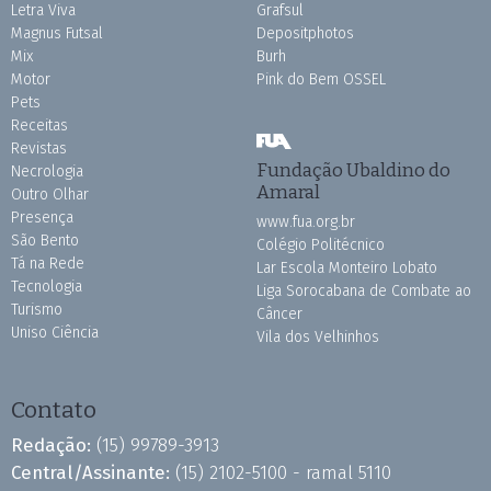
Letra Viva
Grafsul
Magnus Futsal
Depositphotos
Mix
Burh
Motor
Pink do Bem OSSEL
Pets
Receitas
Revistas
Fundação Ubaldino do
Necrologia
Amaral
Outro Olhar
Presença
www.fua.org.br
São Bento
Colégio Politécnico
Tá na Rede
Lar Escola Monteiro Lobato
Tecnologia
Liga Sorocabana de Combate ao
Turismo
Câncer
Uniso Ciência
Vila dos Velhinhos
Contato
Redação:
(15) 99789-3913
Central/Assinante:
(15) 2102-5100 - ramal 5110