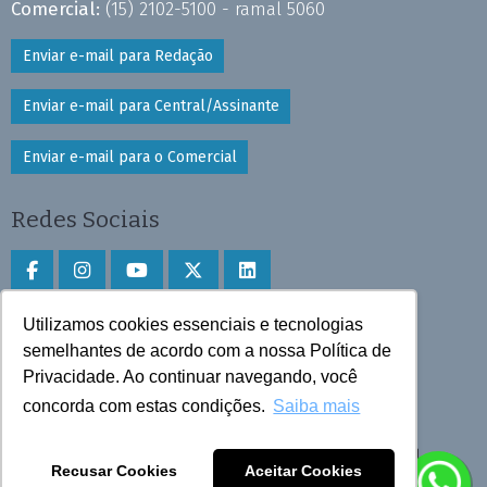
Comercial:
(15) 2102-5100 - ramal 5060
Enviar e-mail para Redação
Enviar e-mail para Central/Assinante
Enviar e-mail para o Comercial
Redes Sociais
Utilizamos cookies essenciais e tecnologias
Faça download do aplicativo
semelhantes de acordo com a nossa Política de
Privacidade. Ao continuar navegando, você
Play Store e App Store
concorda com estas condições.
Saiba mais
Todos os direitos reservados © 2025 Cruzeiro do Sul
Recusar Cookies
Aceitar Cookies