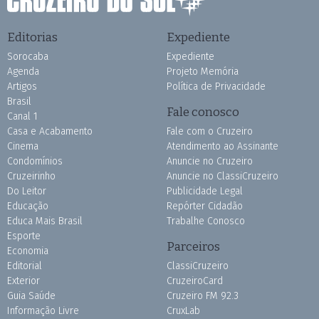
Editorias
Expediente
Sorocaba
Expediente
Agenda
Projeto Memória
Artigos
Política de Privacidade
Brasil
Fale conosco
Canal 1
Casa e Acabamento
Fale com o Cruzeiro
Cinema
Atendimento ao Assinante
Condomínios
Anuncie no Cruzeiro
Cruzeirinho
Anuncie no ClassiCruzeiro
Do Leitor
Publicidade Legal
Educação
Repórter Cidadão
Educa Mais Brasil
Trabalhe Conosco
Esporte
Parceiros
Economia
Editorial
ClassiCruzeiro
Exterior
CruzeiroCard
Guia Saúde
Cruzeiro FM 92.3
Informação Livre
CruxLab