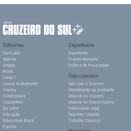
Editorias
Expediente
Sorocaba
Expediente
Agenda
Projeto Memória
Artigos
Política de Privacidade
Brasil
Fale conosco
Canal 1
Casa e Acabamento
Fale com o Cruzeiro
Cinema
Atendimento ao Assinante
Condomínios
Anuncie no Cruzeiro
Cruzeirinho
Anuncie no ClassiCruzeiro
Do Leitor
Publicidade Legal
Educação
Repórter Cidadão
Educa Mais Brasil
Trabalhe Conosco
Esporte
Parceiros