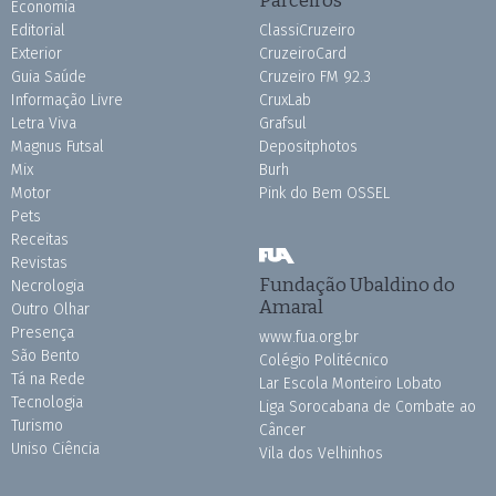
Economia
Editorial
ClassiCruzeiro
Exterior
CruzeiroCard
Guia Saúde
Cruzeiro FM 92.3
Informação Livre
CruxLab
Letra Viva
Grafsul
Magnus Futsal
Depositphotos
Mix
Burh
Motor
Pink do Bem OSSEL
Pets
Receitas
Revistas
Fundação Ubaldino do
Necrologia
Amaral
Outro Olhar
Presença
www.fua.org.br
São Bento
Colégio Politécnico
Tá na Rede
Lar Escola Monteiro Lobato
Tecnologia
Liga Sorocabana de Combate ao
Turismo
Câncer
Uniso Ciência
Vila dos Velhinhos