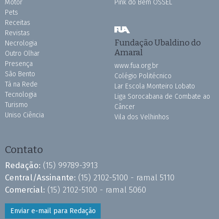
Motor
Pink do Bem OSSEL
Pets
Receitas
Revistas
Fundação Ubaldino do
Necrologia
Amaral
Outro Olhar
Presença
www.fua.org.br
São Bento
Colégio Politécnico
Tá na Rede
Lar Escola Monteiro Lobato
Tecnologia
Liga Sorocabana de Combate ao
Turismo
Câncer
Uniso Ciência
Vila dos Velhinhos
Contato
Redação:
(15) 99789-3913
Central/Assinante:
(15) 2102-5100 - ramal 5110
Comercial:
(15) 2102-5100 - ramal 5060
Enviar e-mail para Redação