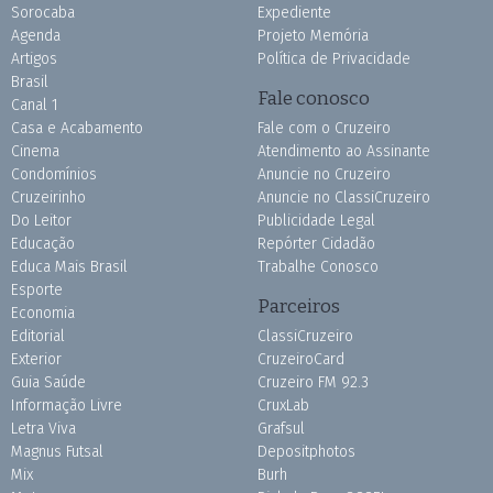
Sorocaba
Expediente
Agenda
Projeto Memória
Artigos
Política de Privacidade
Brasil
Fale conosco
Canal 1
Casa e Acabamento
Fale com o Cruzeiro
Cinema
Atendimento ao Assinante
Condomínios
Anuncie no Cruzeiro
Cruzeirinho
Anuncie no ClassiCruzeiro
Do Leitor
Publicidade Legal
Educação
Repórter Cidadão
Educa Mais Brasil
Trabalhe Conosco
Esporte
Parceiros
Economia
Editorial
ClassiCruzeiro
Exterior
CruzeiroCard
Guia Saúde
Cruzeiro FM 92.3
Informação Livre
CruxLab
Letra Viva
Grafsul
Magnus Futsal
Depositphotos
Mix
Burh