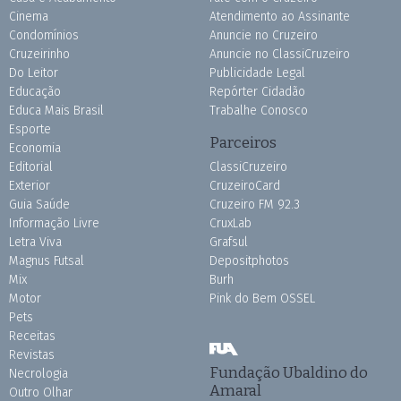
Cinema
Atendimento ao Assinante
Condomínios
Anuncie no Cruzeiro
Cruzeirinho
Anuncie no ClassiCruzeiro
Do Leitor
Publicidade Legal
Educação
Repórter Cidadão
Educa Mais Brasil
Trabalhe Conosco
Esporte
Parceiros
Economia
Editorial
ClassiCruzeiro
Exterior
CruzeiroCard
Guia Saúde
Cruzeiro FM 92.3
Informação Livre
CruxLab
Letra Viva
Grafsul
Magnus Futsal
Depositphotos
Mix
Burh
Motor
Pink do Bem OSSEL
Pets
Receitas
Revistas
Fundação Ubaldino do
Necrologia
Amaral
Outro Olhar