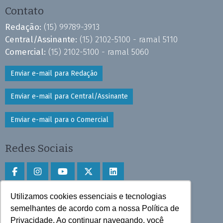
Contato
Redação:
(15) 99789-3913
Central/Assinante:
(15) 2102-5100 - ramal 5110
Comercial:
(15) 2102-5100 - ramal 5060
Enviar e-mail para Redação
Enviar e-mail para Central/Assinante
Enviar e-mail para o Comercial
Redes Sociais
Utilizamos cookies essenciais e tecnologias
Faça download do aplicativo
semelhantes de acordo com a nossa Política de
Privacidade. Ao continuar navegando, você
Play Store e App Store