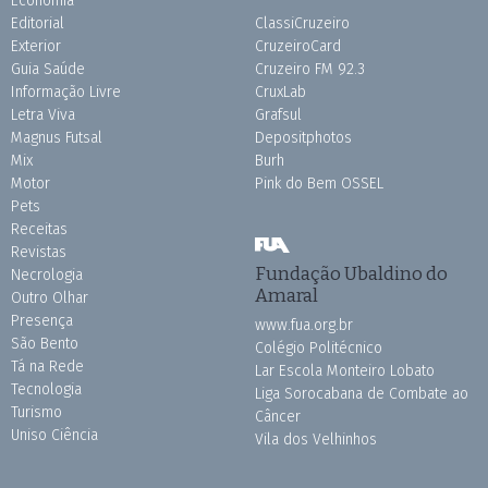
Economia
Editorial
ClassiCruzeiro
Exterior
CruzeiroCard
Guia Saúde
Cruzeiro FM 92.3
Informação Livre
CruxLab
Letra Viva
Grafsul
Magnus Futsal
Depositphotos
Mix
Burh
Motor
Pink do Bem OSSEL
Pets
Receitas
Revistas
Fundação Ubaldino do
Necrologia
Amaral
Outro Olhar
Presença
www.fua.org.br
São Bento
Colégio Politécnico
Tá na Rede
Lar Escola Monteiro Lobato
Tecnologia
Liga Sorocabana de Combate ao
Turismo
Câncer
Uniso Ciência
Vila dos Velhinhos