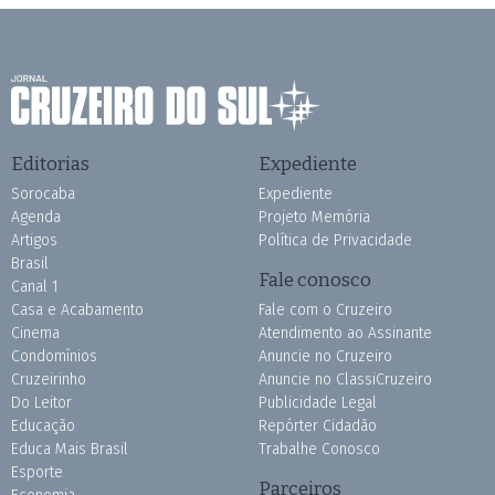
Editorias
Expediente
Sorocaba
Expediente
Agenda
Projeto Memória
Artigos
Política de Privacidade
Brasil
Fale conosco
Canal 1
Casa e Acabamento
Fale com o Cruzeiro
Cinema
Atendimento ao Assinante
Condomínios
Anuncie no Cruzeiro
Cruzeirinho
Anuncie no ClassiCruzeiro
Do Leitor
Publicidade Legal
Educação
Repórter Cidadão
Educa Mais Brasil
Trabalhe Conosco
Esporte
Parceiros